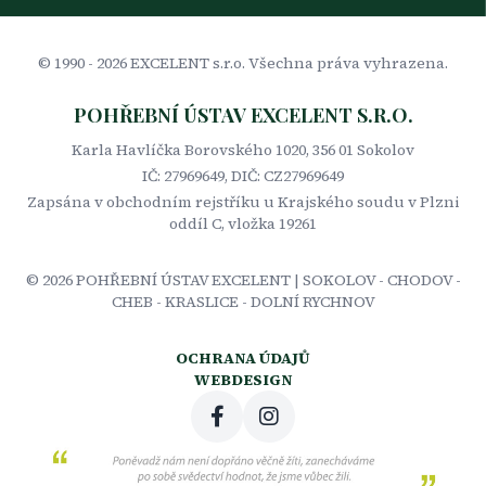
© 1990 -
2026
EXCELENT s.r.o. Všechna práva vyhrazena.
POHŘEBNÍ ÚSTAV EXCELENT S.R.O.
Karla Havlíčka Borovského 1020, 356 01 Sokolov
IČ: 27969649, DIČ: CZ27969649
Zapsána v obchodním rejstříku u Krajského soudu v Plzni
oddíl C, vložka 19261
©
2026
POHŘEBNÍ ÚSTAV EXCELENT | SOKOLOV - CHODOV -
CHEB - KRASLICE - DOLNÍ RYCHNOV
OCHRANA ÚDAJŮ
WEBDESIGN