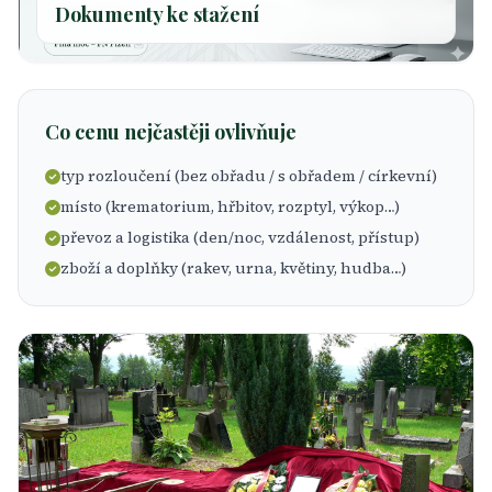
Dokumenty ke stažení
Co cenu nejčastěji ovlivňuje
typ rozloučení (bez obřadu / s obřadem / církevní)
místo (krematorium, hřbitov, rozptyl, výkop…)
převoz a logistika (den/noc, vzdálenost, přístup)
zboží a doplňky (rakev, urna, květiny, hudba…)