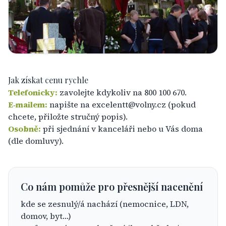
Jak získat cenu rychle
Telefonicky:
zavolejte kdykoliv na
800 100 670
.
E‑mailem:
napište na
excelentt@volny.cz
(pokud
chcete, přiložte stručný popis).
Osobně:
při sjednání v kanceláři nebo u Vás doma
(dle domluvy).
Co nám pomůže pro přesnější nacenění
kde se zesnulý/á nachází (nemocnice, LDN,
domov, byt…)