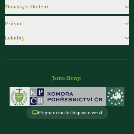
Zkoušky a školení
Právní
Lokality
Jsme členy:
Přepnout na desktopovou verzi