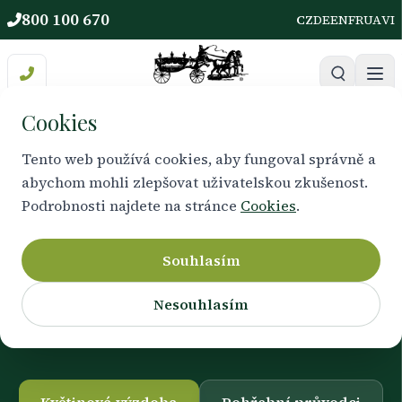
800 100 670
CZ
DE
EN
FR
UA
VI
Cookies
Tento web používá cookies, aby fungoval správně a
abychom mohli zlepšovat uživatelskou zkušenost.
CENÍK SLUŽEB
Podrobnosti najdete na stránce
Cookies
.
Ceník pohřebních služeb
Souhlasím
Nesouhlasím
Transparentně, citlivě a vždy podle konkrétní
situace. Rádi Vám připravíme nabídku na míru.