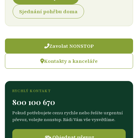
Sjednání pohřbu doma
Zavolat NONSTOP
Kontakty a kanceláře
RYCHLÝ KONTAKT
800 100 670
Pokud potřebujete cenu rychle nebo řešíte urgentní
převoz, volejte nonstop. Rádi Vám vše vysvětlíme.
Objednat převoz