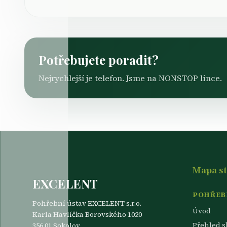
Potřebujete poradit?
Nejrychlejší je telefon. Jsme na NONSTOP lince.
Mapa s
EXCELENT
POHŘEBN
Pohřební ústav EXCELENT s.r.o.
Úvod
Karla Havlíčka Borovského 1020
Přehled s
356 01 Sokolov