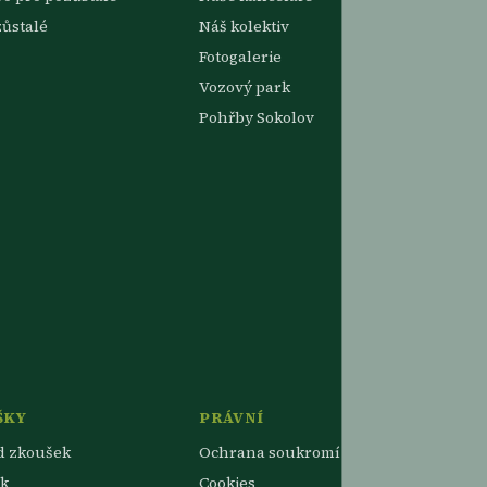
zůstalé
Náš kolektiv
Fotogalerie
Vozový park
Pohřby Sokolov
ŠKY
PRÁVNÍ
d zkoušek
Ochrana soukromí
k
Cookies