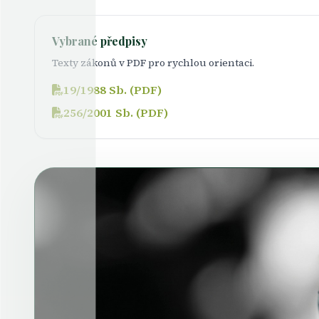
Vybrané předpisy
Texty zákonů v PDF pro rychlou orientaci.
19/1988 Sb. (PDF)
256/2001 Sb. (PDF)