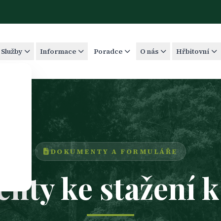
Služby
Informace
Poradce
O nás
Hřbitovní
DOKUMENTY A FORMULÁŘE
ty ke stažení 