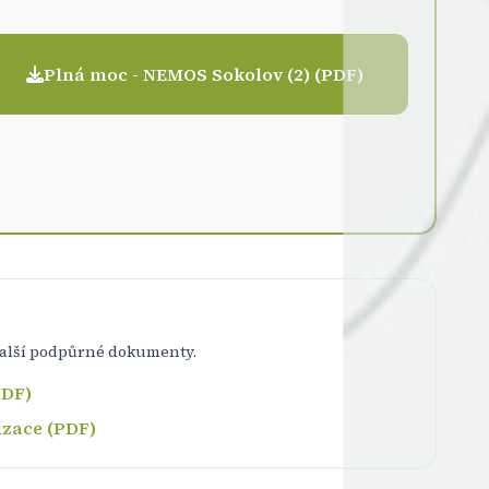
Plná moc - NEMOS Sokolov (2) (PDF)
 další podpůrné dokumenty.
PDF)
izace (PDF)