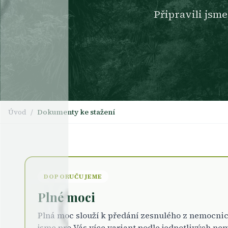
Připravili jsm
Úvod
/
Dokumenty ke stažení
DOPORUČUJEME
Plné moci
Plná moc slouží k předání zesnulého z nemocnic
jsme pro Vás více variant podle jednotlivých ne