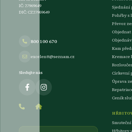
IČ: 27969649
Sjednání
DIČ: CZ27969649
Pohřby s 
Převoz z
Objednat 
Objednávk
800 100 670
Kam předa
excelentt@seznam.cz
Kremace 
Rozlouče
Sledujte nás
Církevní 
Úprava z
Repatriac
Ceník slu
HŘBITOV
Smuteční 
Hřbitovy v