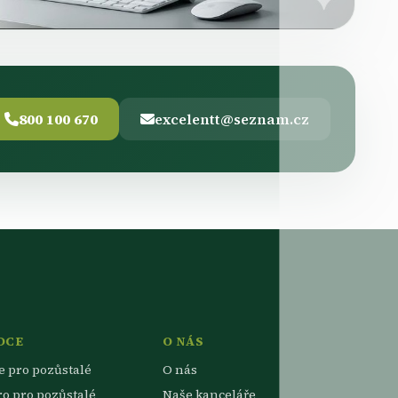
800 100 670
excelentt@seznam.cz
DCE
O NÁS
e pro pozůstalé
O nás
ro pro pozůstalé
Naše kanceláře