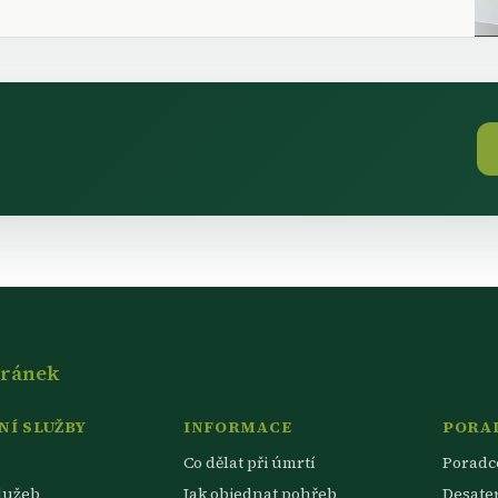
tránek
Í SLUŽBY
INFORMACE
PORA
Co dělat při úmrtí
Poradc
lužeb
Jak objednat pohřeb
Desate