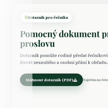
Dotazník pro řečníka
Pomocný dokument pr
proslovu
Dotazník pomůže rodině předat řečníkovi
životě zesnulého a osobní přání k obřadu.
Stáhnout dotazník (PDF)
Najetím na foto