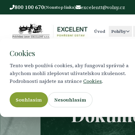
800 100 670
excelentt@volny.cz
(Nonstop linka)
Úvod
Pohřby
Cookies
Tento web používá cookies, aby fungoval správně a
abychom mohli zlepšovat uživatelskou zkušenost.
Podrobnosti najdete na stránce
Cookies
.
Souhlasím
Nesouhlasím
Dokumen