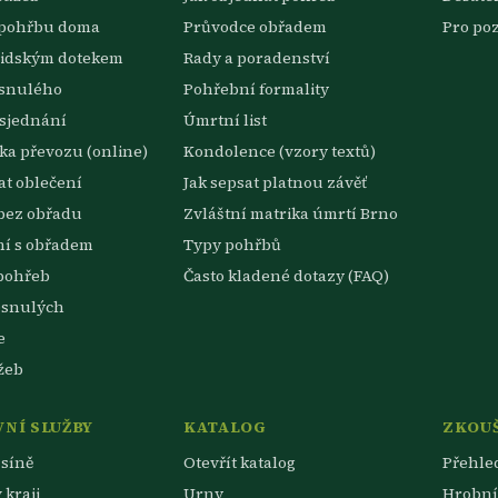
 pohřbu doma
Průvodce obřadem
Pro po
lidským dotekem
Rady a poradenství
esnulého
Pohřební formality
sjednání
Úmrtní list
a převozu (online)
Kondolence (vzory textů)
t oblečení
Jak sepsat platnou závěť
bez obřadu
Zvláštní matrika úmrtí Brno
ní s obřadem
Typy pohřbů
pohřeb
Často kladené dotazy (FAQ)
esnulých
e
žeb
NÍ SLUŽBY
KATALOG
ZKOU
síně
Otevřít katalog
Přehle
 kraji
Urny
Hrobní