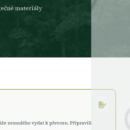
tečné materiály
že zesnulého vydat k převozu. Připravili