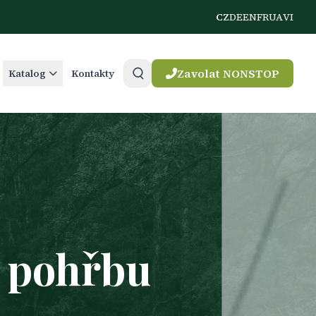
CZ
DE
EN
FR
UA
VI
Zavolat NONSTOP
Katalog
Kontakty
k pohřbu