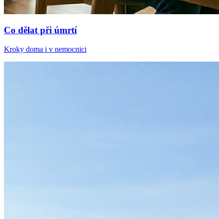
Co dělat při úmrtí
Kroky doma i v nemocnici