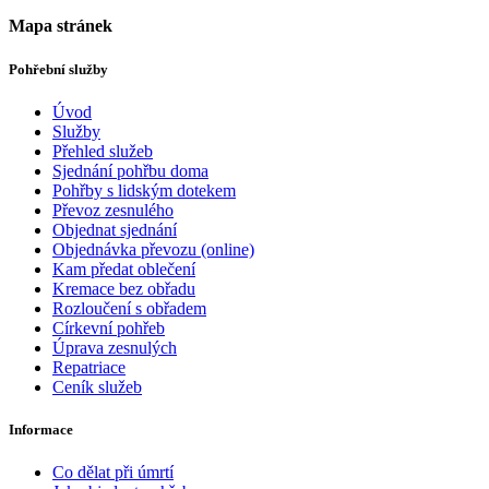
Mapa stránek
Pohřební služby
Úvod
Služby
Přehled služeb
Sjednání pohřbu doma
Pohřby s lidským dotekem
Převoz zesnulého
Objednat sjednání
Objednávka převozu (online)
Kam předat oblečení
Kremace bez obřadu
Rozloučení s obřadem
Církevní pohřeb
Úprava zesnulých
Repatriace
Ceník služeb
Informace
Co dělat při úmrtí