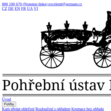
800 100 670
(Nonstop linka)
excelentt@seznam.cz
CZ
DE
EN
FR
UA
VI
Úvod
Pohřby
Kam předat oblečení
Rozloučení s obřadem
Kremace bez obřadu