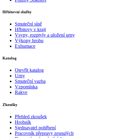
Hřbitovní služby
Smuteční síně
Hřbitovy v kraji
Vsypy, rozptyly a uložení urny
Výkopy hrobu
Exhumace
Katalog
Otevřít katalog
Urny
Smuteční vazba
Vzpomínka
Rakve
Zkoušky
Přehled zkoušek
Hrobník
Sjednavatel pohřbení
Pracovník přepravy zesnulých