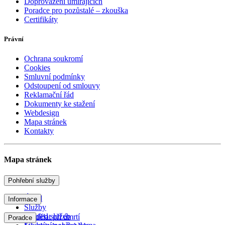
Doprovázení umírajících
Poradce pro pozůstalé – zkouška
Certifikáty
Právní
Ochrana soukromí
Cookies
Smluvní podmínky
Odstoupení od smlouvy
Reklamační řád
Dokumenty ke stažení
Webdesign
Mapa stránek
Kontakty
Mapa stránek
Pohřební služby
Úvod
Informace
Služby
Přehled služeb
Co dělat při úmrtí
Poradce