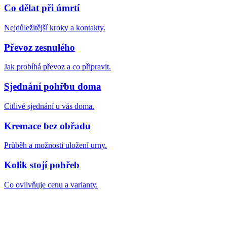
Co dělat při úmrtí
Nejdůležitější kroky a kontakty.
Převoz zesnulého
Jak probíhá převoz a co připravit.
Sjednání pohřbu doma
Citlivé sjednání u vás doma.
Kremace bez obřadu
Průběh a možnosti uložení urny.
Kolik stojí pohřeb
Co ovlivňuje cenu a varianty.