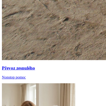
Převoz zesnulého
Nonstop pomoc