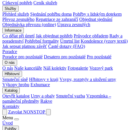
Církevní pohřeb
Ceník služeb
Služby
Přehled služeb
Sjednání pohřbu doma
Pohřby s lidským dotekem
Převoz zesnulého
Repatriace ze zahraničí
Objednat sjednání
Objednávka převozu (online)
Úprava zesnulých
Informace
Co dělat při úmrtí
Jak objednat pohřeb
Průvodce obřadem
Rady a
poradenství
Pohřební formality
Úmrtní list
Kondolence (vzory textů)
Jak sepsat platnou závěť
Časté dotazy (FAQ)
Poradce
Poradce pro pozůstalé
Desatero pro pozůstalé
Pro pozůstalé
O nás
O nás
Naše kanceláře
Náš kolektiv
Fotogalerie
Vozový park
Hřbitovní
Smuteční síně
Hřbitovy v kraji
Vsypy, rozptyly a uložení urny
Výkopy hrobu
Exhumace
Katalog
Otevřít katalog
Urny a obaly
Smuteční vazba
Vzpomínka –
památeční předměty
Rakve
Kontakty
Zavolat NONSTOP
Menu
Úvod
Pohřby