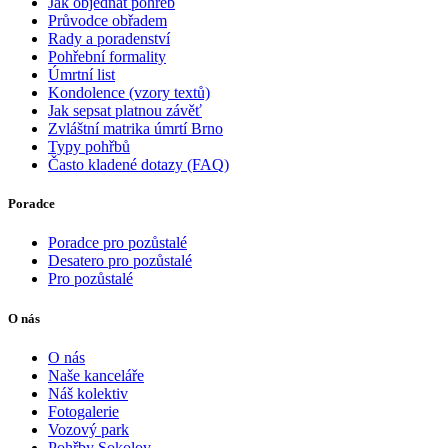
Jak objednat pohřeb
Průvodce obřadem
Rady a poradenství
Pohřební formality
Úmrtní list
Kondolence (vzory textů)
Jak sepsat platnou závěť
Zvláštní matrika úmrtí Brno
Typy pohřbů
Často kladené dotazy (FAQ)
Poradce
Poradce pro pozůstalé
Desatero pro pozůstalé
Pro pozůstalé
O nás
O nás
Naše kanceláře
Náš kolektiv
Fotogalerie
Vozový park
Pohřby Sokolov