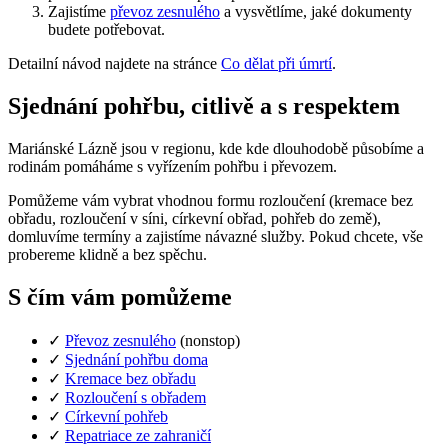
Zajistíme
převoz zesnulého
a vysvětlíme, jaké dokumenty
budete potřebovat.
Detailní návod najdete na stránce
Co dělat při úmrtí
.
Sjednání pohřbu, citlivě a s respektem
Mariánské Lázně jsou v regionu, kde kde dlouhodobě působíme a
rodinám pomáháme s vyřízením pohřbu i převozem.
Pomůžeme vám vybrat vhodnou formu rozloučení (kremace bez
obřadu, rozloučení v síni, církevní obřad, pohřeb do země),
domluvíme termíny a zajistíme návazné služby. Pokud chcete, vše
probereme klidně a bez spěchu.
S čím vám pomůžeme
✓
Převoz zesnulého
(nonstop)
✓
Sjednání pohřbu doma
✓
Kremace bez obřadu
✓
Rozloučení s obřadem
✓
Církevní pohřeb
✓
Repatriace ze zahraničí