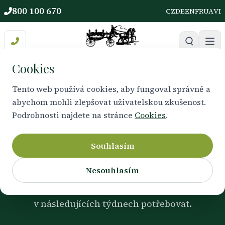
800 100 670
CZ
DE
EN
FR
UA
VI
Cookies
Tento web používá cookies, aby fungoval správně a
abychom mohli zlepšovat uživatelskou zkušenost.
ADMINISTRATIVA PO ÚMRTÍ
Podrobnosti najdete na stránce
Cookies
.
Úmrtní list a formality
Souhlasím
Nesouhlasím
Základní informace o tom, kdy a jak Vám bude
vystaven úmrtní list a k čemu všemu jej budete
v následujících týdnech potřebovat.