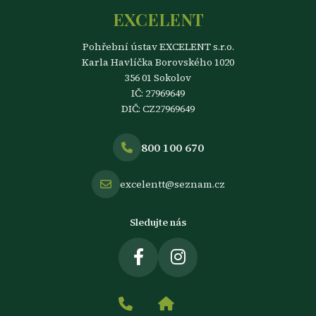
EXCELENT
Pohřební ústav EXCELENT s.r.o.
Karla Havlíčka Borovského 1020
356 01 Sokolov
IČ: 27969649
DIČ: CZ27969649
800 100 670
excelentt@seznam.cz
Sledujte nás