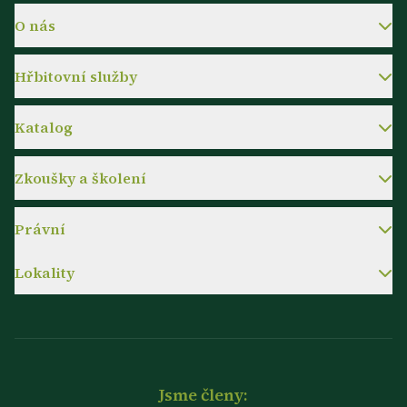
O nás
Hřbitovní služby
Katalog
Zkoušky a školení
Právní
Lokality
Jsme členy: