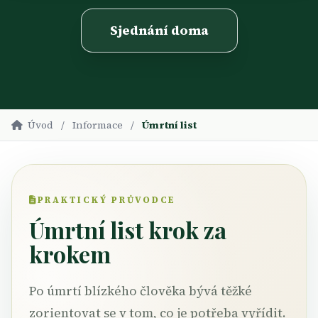
Sjednání doma
Úvod
/
Informace
/
Úmrtní list
PRAKTICKÝ PRŮVODCE
Úmrtní list krok za
krokem
Po úmrtí blízkého člověka bývá těžké
zorientovat se v tom, co je potřeba vyřídit.