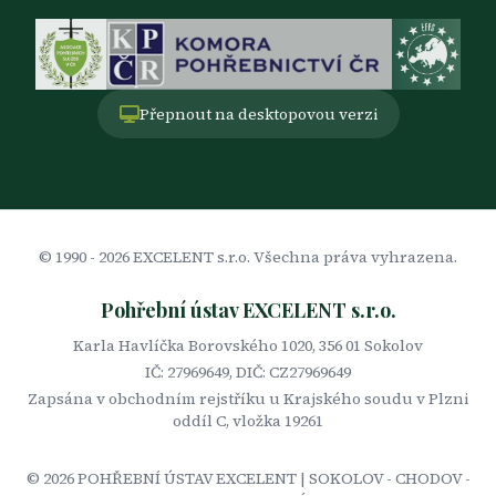
Přepnout na desktopovou verzi
© 1990 -
2026
EXCELENT s.r.o. Všechna práva vyhrazena.
Pohřební ústav EXCELENT s.r.o.
Karla Havlíčka Borovského 1020, 356 01 Sokolov
IČ: 27969649, DIČ: CZ27969649
Zapsána v obchodním rejstříku u Krajského soudu v Plzni
oddíl C, vložka 19261
©
2026
POHŘEBNÍ ÚSTAV EXCELENT | SOKOLOV - CHODOV -