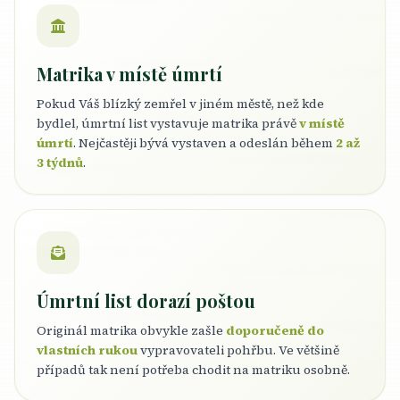
Matrika v místě úmrtí
Pokud Váš blízký zemřel v jiném městě, než kde
bydlel, úmrtní list vystavuje matrika právě
v místě
úmrtí
. Nejčastěji bývá vystaven a odeslán během
2 až
3 týdnů
.
Úmrtní list dorazí poštou
Originál matrika obvykle zašle
doporučeně do
vlastních rukou
vypravovateli pohřbu. Ve většině
případů tak není potřeba chodit na matriku osobně.