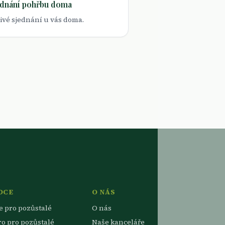
ednání pohřbu doma
livé sjednání u vás doma.
DCE
O NÁS
e pro pozůstalé
O nás
ro pro pozůstalé
Naše kanceláře