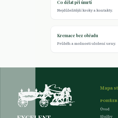
Co dělat při úmrtí
Nejdůležitější kroky a kontakty.
Kremace bez obřadu
Průběh a možnosti uložení urny.
Mapa s
POHŘEBN
Úvod
EXCELENT
Služby