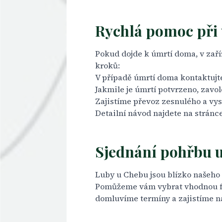
Rychlá pomoc při 
Pokud dojde k úmrtí doma, v zaříz
kroků:
V případě úmrtí doma kontaktujte
Jakmile je úmrtí potvrzeno, zavo
Zajistíme
převoz zesnulého
a vys
Detailní návod najdete na stránc
Sjednání pohřbu u
Luby u Chebu jsou blízko našeh
Pomůžeme vám vybrat vhodnou for
domluvíme termíny a zajistíme n