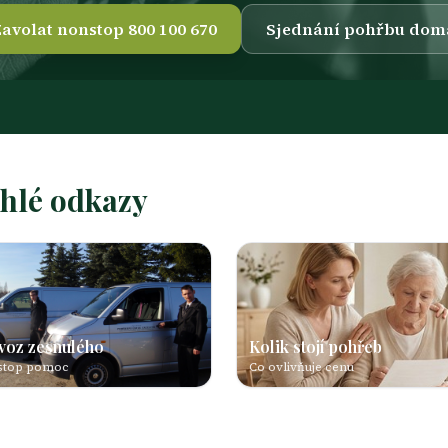
avolat nonstop 800 100 670
Sjednání pohřbu dom
chlé odkazy
voz zesnulého
Kolik stojí pohřeb
stop pomoc
Co ovlivňuje cenu