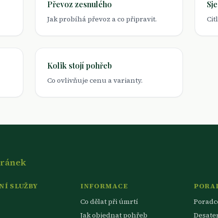
Převoz zesnulého
Sj
Jak probíhá převoz a co připravit.
Cit
Kolik stojí pohřeb
Co ovlivňuje cenu a varianty.
tránek
Í SLUŽBY
INFORMACE
PORA
Co dělat při úmrtí
Poradc
Jak objednat pohřeb
Desate