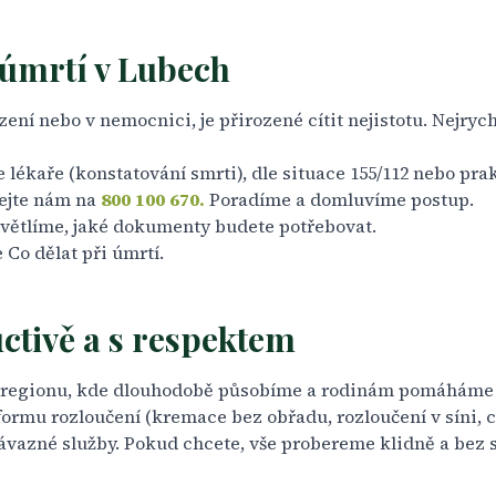
úmrtí v Lubech
ení nebo v nemocnici, je přirozené cítit nejistotu. Nejrych
 lékaře (konstatování smrti), dle situace 155/112 nebo pra
lejte nám na
800 100 670.
Poradíme a domluvíme postup.
větlíme, jaké dokumenty budete potřebovat.
e
Co dělat při úmrtí
.
ctivě a s respektem
o regionu, kde dlouhodobě působíme a rodinám pomáháme 
mu rozloučení (kremace bez obřadu, rozloučení v síni, c
ávazné služby. Pokud chcete, vše probereme klidně a bez 