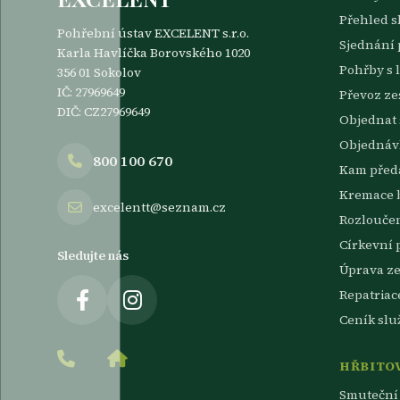
Přehled s
Pohřební ústav EXCELENT s.r.o.
Sjednání
Karla Havlíčka Borovského 1020
Pohřby s 
356 01 Sokolov
IČ: 27969649
Převoz z
DIČ: CZ27969649
Objednat 
Objednávk
800 100 670
Kam předa
Kremace 
excelentt@seznam.cz
Rozlouče
Církevní 
Sledujte nás
Úprava z
Repatriac
Ceník slu
HŘBITOV
Smuteční 