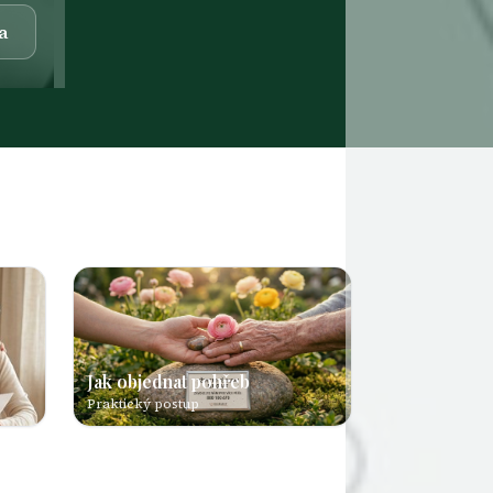
a
Jak objednat pohřeb
Praktický postup