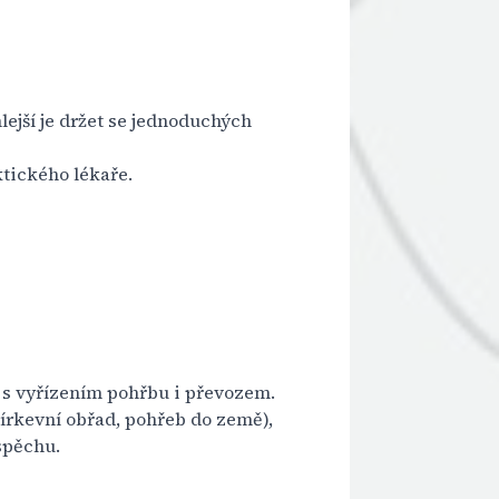
lejší je držet se jednoduchých
ktického lékaře.
s vyřízením pohřbu i převozem.
írkevní obřad, pohřeb do země),
spěchu.