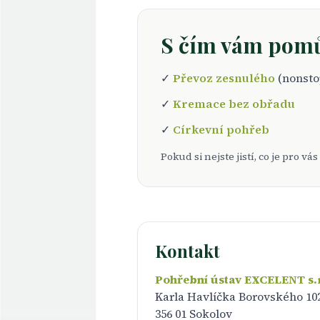
S čím vám pom
✓
Převoz zesnulého
(nonsto
✓
Kremace bez obřadu
✓
Církevní pohřeb
Pokud si nejste jistí, co je pro 
Kontakt
Pohřební ústav EXCELENT s.r
Karla Havlíčka Borovského 10
356 01 Sokolov