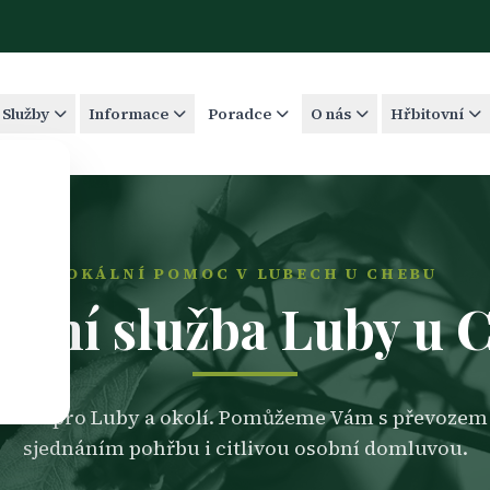
Služby
Informace
Poradce
O nás
Hřbitovní
LOKÁLNÍ POMOC V LUBECH U CHEBU
ební služba Luby u 
lužba pro Luby a okolí. Pomůžeme Vám s převozem
sjednáním pohřbu i citlivou osobní domluvou.