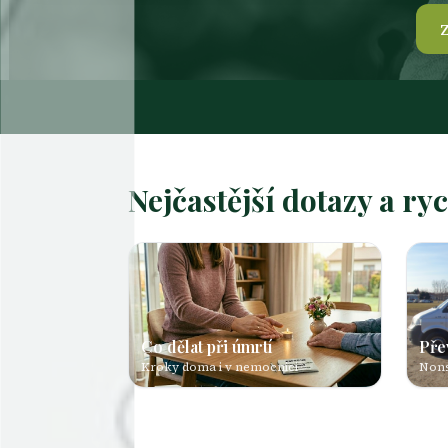
Z
Nejčastější dotazy a ry
Co dělat při úmrtí
Pře
Kroky doma i v nemocnici
Non