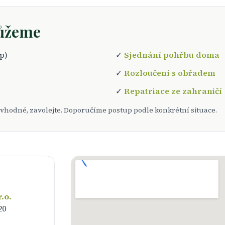
ůžeme
p)
✓
Sjednání pohřbu doma
✓
Rozloučení s obřadem
✓
Repatriace ze zahraničí
vás vhodné, zavolejte. Doporučíme postup podle konkrétní situace.
.o.
20