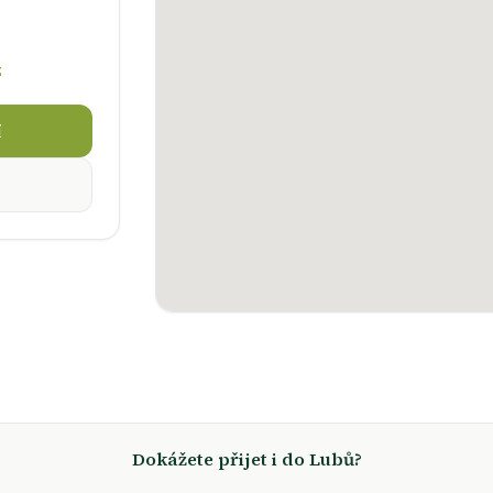
z
í
Dokážete přijet i do Lubů?