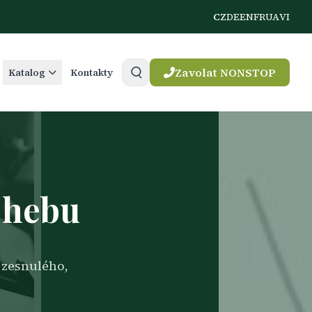
CZ
DE
EN
FR
UA
VI
Zavolat NONSTOP
Katalog
Kontakty
Chebu
 zesnulého,