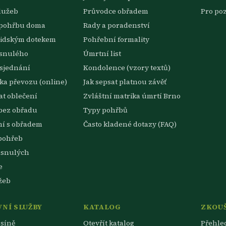
lužeb
Průvodce obřadem
Pro po
 pohřbu doma
Rady a poradenství
lidským dotekem
Pohřební formality
esnulého
Úmrtní list
sjednání
Kondolence (vzory textů)
a převozu (online)
Jak sepsat platnou závěť
t oblečení
Zvláštní matrika úmrtí Brno
bez obřadu
Typy pohřbů
ní s obřadem
Často kladené dotazy (FAQ)
pohřeb
esnulých
e
žeb
NÍ SLUŽBY
KATALOG
ZKOU
síně
Otevřít katalog
Přehle