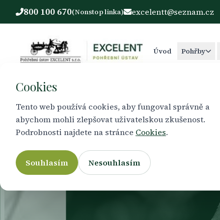
800 100 670
excelentt@seznam.cz
(Nonstop linka)
Úvod
Pohřby
Cookies
Tento web používá cookies, aby fungoval správně a
abychom mohli zlepšovat uživatelskou zkušenost.
Podrobnosti najdete na stránce
Cookies
.
Pohř
Souhlasím
Nesouhlasím
Pohřební s