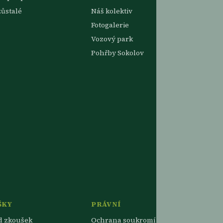
zůstalé
Náš kolektiv
Fotogalerie
Vozový park
Pohřby Sokolov
ŠKY
PRÁVNÍ
d zkoušek
Ochrana soukromí