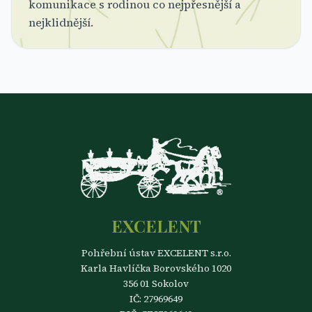
komunikace s rodinou co nejpřesnější a
nejklidnější.
EXCELENT
Pohřební ústav EXCELENT s.r.o.
Karla Havlíčka Borovského 1020
356 01 Sokolov
IČ: 27969649