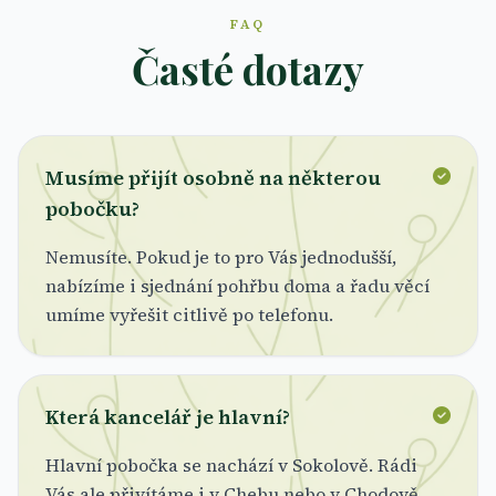
FAQ
Časté dotazy
Musíme přijít osobně na některou
pobočku?
Nemusíte. Pokud je to pro Vás jednodušší,
nabízíme i sjednání pohřbu doma a řadu věcí
umíme vyřešit citlivě po telefonu.
Která kancelář je hlavní?
Hlavní pobočka se nachází v Sokolově. Rádi
Vás ale přivítáme i v Chebu nebo v Chodově