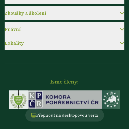
Zkoušky a školení
Právní
Lokality
Jsme členy:
Přepnout na desktopovou verzi