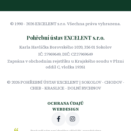
© 1990 -
2026
EXCELENT s.r.o. Všechna práva vyhrazena.
Pohřební ústav EXCELENT s.r.o.
Karla Havlíčka Borovského 1020, 356 01 Sokolov
IČ: 27969649, DIČ: CZ27969649
Zapsána v obchodním rejstříku u Krajského soudu v Plzni
oddíl C, vložka 19261
©
2026
POHŘEBNÍ ÚSTAV EXCELENT | SOKOLOV - CHODOV -
CHEB - KRASLICE - DOLNÍ RYCHNOV
OCHRANA ÚDAJŮ
WEBDESIGN