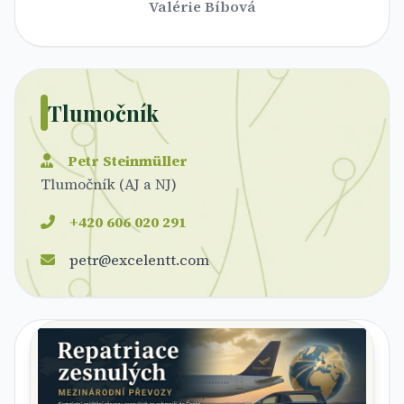
Valérie Bíbová
Tlumočník
Petr Steinmüller
Tlumočník (AJ a NJ)
+420 606 020 291
petr@excelentt.com