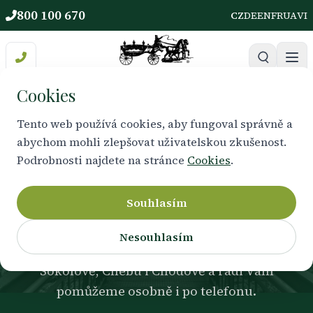
800 100 670
CZ
DE
EN
FR
UA
VI
Cookies
Tento web používá cookies, aby fungoval správně a
abychom mohli zlepšovat uživatelskou zkušenost.
JSME VÁM NABLÍZKU
Podrobnosti najdete na stránce
Cookies
.
Naše kanceláře
Souhlasím
Důstojné, diskrétní a klidné prostředí pro
Nesouhlasím
vyřízení všech náležitostí. Najdete nás v
Sokolově, Chebu i Chodově a rádi Vám
pomůžeme osobně i po telefonu.