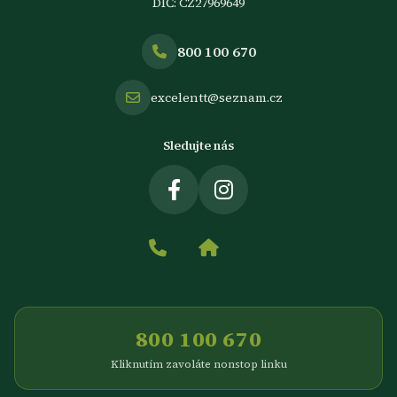
DIČ: CZ27969649
800 100 670
excelentt@seznam.cz
Sledujte nás
800 100 670
Kliknutím zavoláte nonstop linku