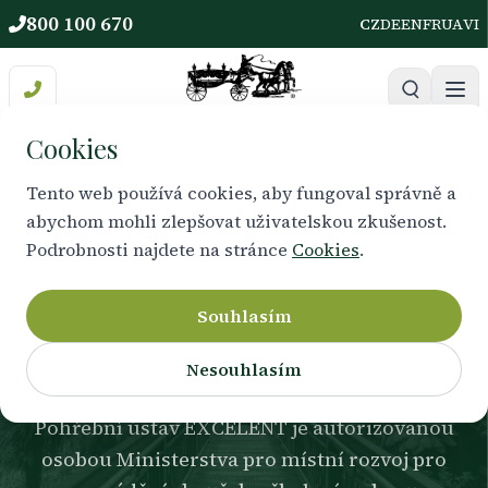
800 100 670
CZ
DE
EN
FR
UA
VI
Cookies
Tento web používá cookies, aby fungoval správně a
abychom mohli zlepšovat uživatelskou zkušenost.
PROFESNÍ VZDĚLÁVÁNÍ
Podrobnosti najdete na stránce
Cookies
.
Školení a profesní
zkoušky
Souhlasím
Nesouhlasím
Pohřební ústav EXCELENT je autorizovanou
osobou Ministerstva pro místní rozvoj pro