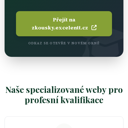
Přejít na
zkousky.excelentt.cz
ODKAZ SE OTEVŘE V NOVÉM OKNĚ
Naše specializované weby pro
profesní kvalifikace