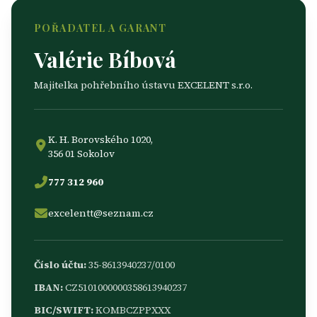
POŘADATEL A GARANT
Valérie Bíbová
Majitelka pohřebního ústavu EXCELENT s.r.o.
K. H. Borovského 1020,
356 01 Sokolov
777 312 960
excelentt@seznam.cz
Číslo účtu:
35-8613940237/0100
IBAN:
CZ5101000000358613940237
BIC/SWIFT:
KOMBCZPPXXX