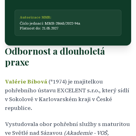
Autorizace MMR:
Číslo jednací: MMR-28665/2022-94a
Platnost do: 21.05.2027
Odbornost a dlouholetá
praxe
Valérie Bíbová
(*1974) je majitelkou
pohřebního ústavu EXCELENT s.r.o., který sídlí
v Sokolově v Karlovarském kraji v České
republice.
Vystudovala obor pohřební služby s maturitou
ve Světlé nad Sázavou
(Akademie - VOŠ,