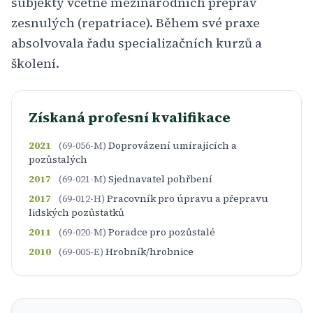
subjekty včetně mezinárodních přeprav
zesnulých (repatriace). Během své praxe
absolvovala řadu specializačních kurzů a
školení.
Získaná profesní kvalifikace
2021
(69-056-M)
Doprovázení umírajících a
pozůstalých
2017
(69-021-M)
Sjednavatel pohřbení
2017
(69-012-H)
Pracovník pro úpravu a přepravu
lidských pozůstatků
2011
(69-020-M)
Poradce pro pozůstalé
2010
(69-005-E)
Hrobník/hrobnice