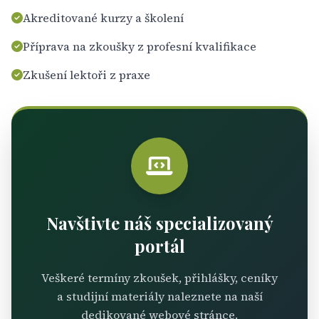
Akreditované kurzy a školení
Příprava na zkoušky z profesní kvalifikace
Zkušení lektoři z praxe
Navštivte náš specializovaný
portál
Veškeré termíny zkoušek, přihlášky, ceníky
a studijní materiály naleznete na naší
dedikované webové stránce.