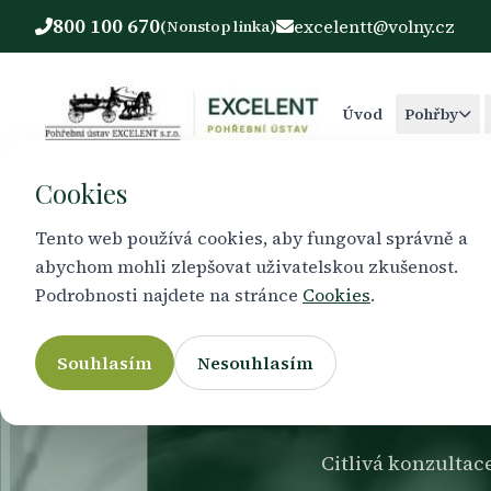
800 100 670
excelentt@volny.cz
(Nonstop linka)
Úvod
Pohřby
Cookies
Tento web používá cookies, aby fungoval správně a
abychom mohli zlepšovat uživatelskou zkušenost.
Podrobnosti najdete na stránce
Cookies
.
Souhlasím
Nesouhlasím
Citlivá konzulta