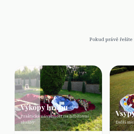
Pokud právě řešíte
Výkopy hrobu
Vsypy
Praktická návaznost na hřbitovní
služby
Další mo