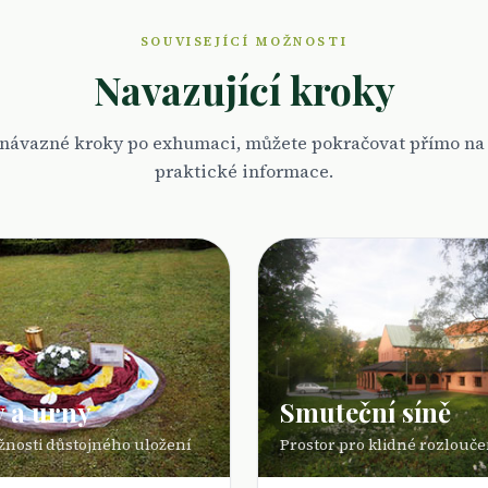
SOUVISEJÍCÍ MOŽNOSTI
Navazující kroky
 návazné kroky po exhumaci, můžete pokračovat přímo na s
praktické informace.
 a urny
Smuteční síně
žnosti důstojného uložení
Prostor pro klidné rozlouče