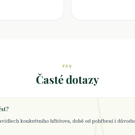
FAQ
Časté dotazy
ést?
vidlech konkrétního hřbitova, době od pohřbení i důvodu