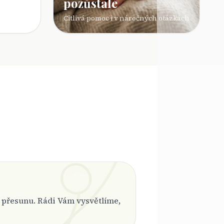
pozůstalé
Citlivá pomoc i v náročných otázkách
 přesunu. Rádi Vám vysvětlíme,