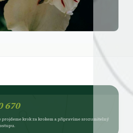
0 670
še projdeme krok za krokem a připravíme srozumitelný
postupu.