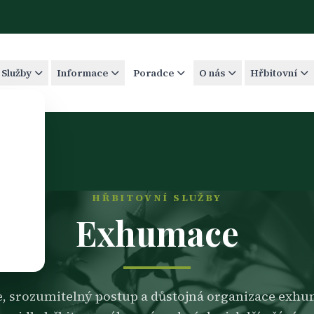
Služby
Informace
Poradce
O nás
Hřbitovní
HŘBITOVNÍ SLUŽBY
Exhumace
ce, srozumitelný postup a důstojná organizace exhu