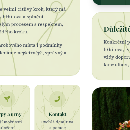
e velmi citlivý krok, který má
y hřbitova a splnění
elým procesem s respektem,
Důležit
aždého kroku.
Konkrétní 
 hrobového místa i podmínky
hřbitova, t
ledáme nejšetrnější, správný a
vždy doporu
konzultaci,
ypy a urny
Kontakt
ší možnosti
Rychlá domluva
uložení
a pomoc