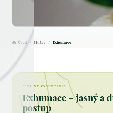
Úvod
/
Služby
/
Exhumace
CITLIVÉ VYSVĚTLENÍ
Exhumace – jasný a d
postup