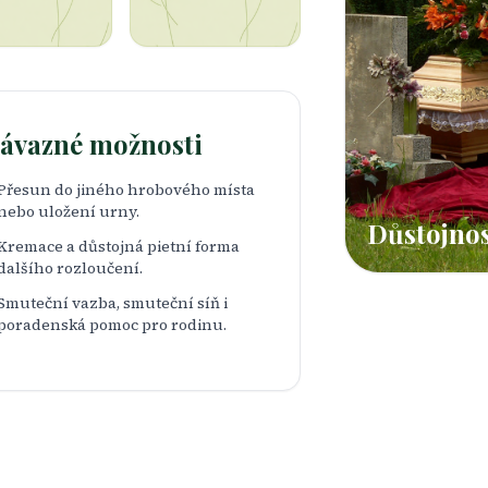
ávazné možnosti
Přesun do jiného hrobového místa
nebo uložení urny.
Důstojnos
Kremace a důstojná pietní forma
dalšího rozloučení.
Smuteční vazba, smuteční síň i
poradenská pomoc pro rodinu.