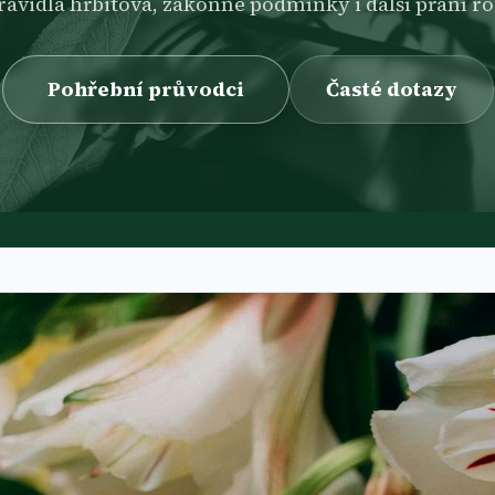
ravidla hřbitova, zákonné podmínky i další přání ro
Pohřební průvodci
Časté dotazy