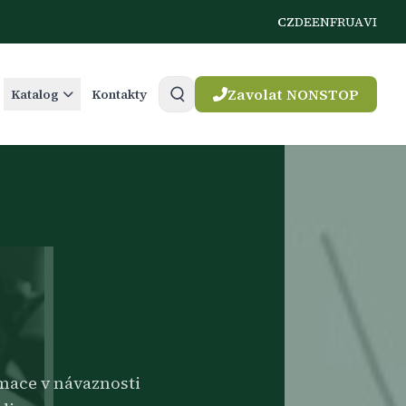
CZ
DE
EN
FR
UA
VI
Zavolat NONSTOP
Katalog
Kontakty
mace v návaznosti