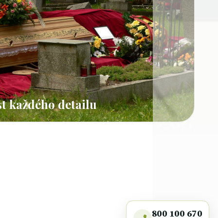
t každého detailu
800 100 670