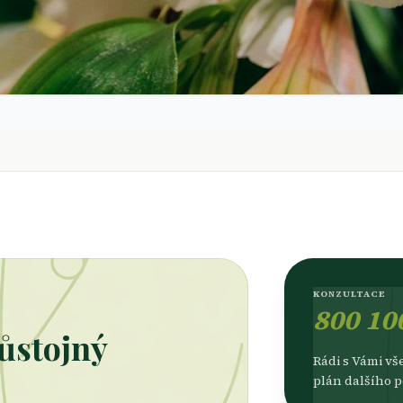
KONZULTACE
800 10
ůstojný
Rádi s Vámi v
plán dalšího 