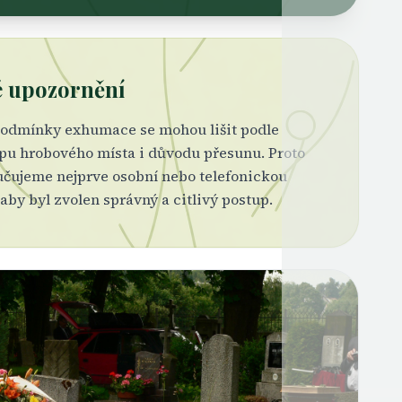
é upozornění
podmínky exhumace se mohou lišit podle
ypu hrobového místa i důvodu přesunu. Proto
čujeme nejprve osobní nebo telefonickou
 aby byl zvolen správný a citlivý postup.