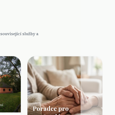
ouvisející služby a
ní
Poradce pro