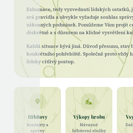
Exhumace, tedy vyzvednutí lidských ostatků, j
svá pravidla a obvykle vyžaduje souhlas správ
zákonných podmínek. Pomůžeme Vám projít c
diskrétně a s důrazem na klidné vysvětlení k
Každá situace bývá jiná. Důvod přesunu, stav
konkrétního pohřebiště. Společně proto vždy h
lidsky citlivý postup.
Hřbitovy
Výkopy hrobu
Vs
Kontakty a
Návazné
Dal
správy
hřbitovní služby