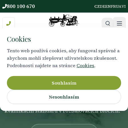
800 100 670
CZ
DE
EN
FR
UA
VI
Úvod
Cookies
/
Zkoušky
/
Doprovázení umírajících
Průvodce umírajících a
Tento web používá cookies, aby fungoval správně a
abychom mohli zlepšovat uživatelskou zkušenost.
pozůstalých – zkouška
Podrobnosti najdete na stránce
Cookies
.
69-056-M
Souhlasím
Profesní kvalifikace
69-056-M
– termíny
Nesouhlasím
zkoušek, místo konání, pořadatel a kompletní
kvalifikační standard v rozbalovacích blocích.