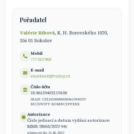
Pořadatel
Valérie Bíbová
, K. H. Borovského 1020,
356 01 Sokolov
Mobil
777 312 960
E-mail
excelentt@volny.cz
Číslo účtu
35-8613940237/0100
IBAN: CZ5101000000358613940237
BIC/SWIFT: KOMBCZPPXXX
Autorizace
Číslo jednací a datum vydání autorizace:
MMR-28665/2022-94c
platnost do 21.05.2027