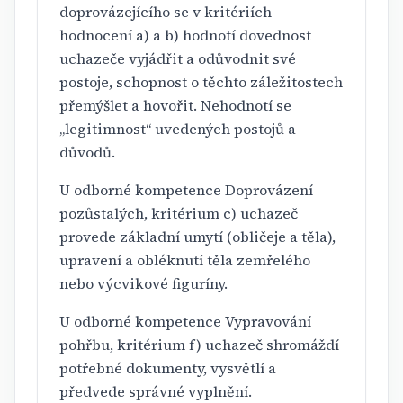
doprovázejícího se v kritériích
hodnocení a) a b) hodnotí dovednost
uchazeče vyjádřit a odůvodnit své
postoje, schopnost o těchto záležitostech
přemýšlet a hovořit. Nehodnotí se
„legitimnost“ uvedených postojů a
důvodů.
U odborné kompetence Doprovázení
pozůstalých, kritérium c) uchazeč
provede základní umytí (obličeje a těla),
upravení a obléknutí těla zemřelého
nebo výcvikové figuríny.
U odborné kompetence Vypravování
pohřbu, kritérium f) uchazeč shromáždí
potřebné dokumenty, vysvětlí a
předvede správné vyplnění.