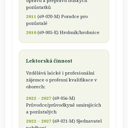
úpravu a přepravu lidských
pozůstatků
2011
(69-020-M) Poradce pro
pozůstalé
2010
(69-005-E) Hrobník/hrobnice
Lektorská činnost
Vzdělává laické i profesionální
zájemce o profesní kvalifikace v
oborech:
2022 – 2027
(69-056-M)
Průvodce/průvodkyně umírajících
a pozůstalých
2022 – 2027
(69-021-M) Sjednavatel
pohřbení