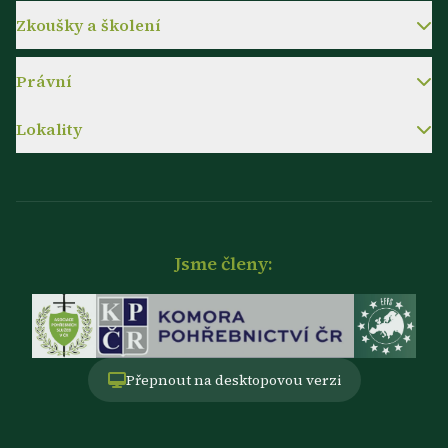
Zkoušky a školení
Právní
Lokality
Jsme členy:
Přepnout na desktopovou verzi