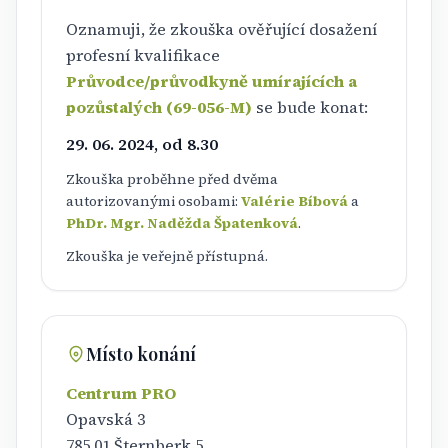
Oznamuji, že zkouška ověřující dosažení
profesní kvalifikace
Průvodce/průvodkyně umírajících a
pozůstalých (69-056-M)
se bude konat:
29. 06. 2024, od 8.30
Zkouška proběhne před dvěma
autorizovanými osobami:
Valérie Bíbová
a
PhDr. Mgr. Naděžda Špatenková
.
Zkouška je veřejně přístupná.
Místo konání
Centrum PRO
Opavská 3
785 01 Šternberk 5