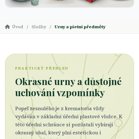
Úvod
/
Služby
/
Urny a pietní předměty
PRAKTICKÝ PŘEHLED
Okrasné urny a důstojné
uchování vzpomínky
Popel zesnulého je z krematoria vždy
vydáván v základní úřední plastové vložce. K
této úřední schránce si pozůstalí vybírají
okrasný obal, který plní estetickou i