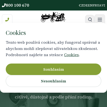
800 100 670
CZ
DE
EN
FR
UA
VI
Cookies
Tento web používá cookies, aby fungoval správně a
abychom mohli zlepšovat uživatelskou zkušenost.
DŮSTOJNÉ MÍSTO ODPOČINKU
Podrobnosti najdete na stránce
Cookies
.
Urny a pietní předměty
Souhlasím
Nesouhlasím
Nabízíme okrasné urny, BIO urny i památeční
předměty, které pomáhají uchovat vzpomínku
citlivě, důstojně a podle přání rodiny.