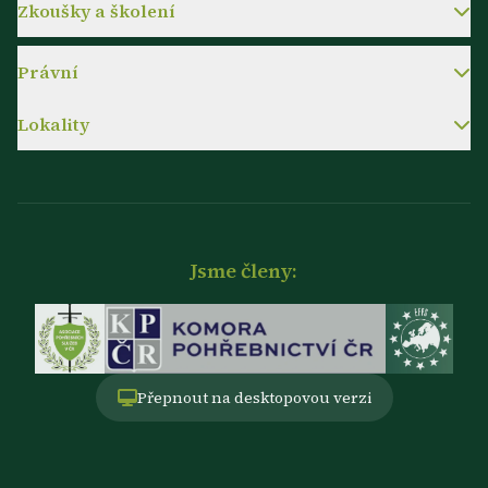
Zkoušky a školení
Právní
Lokality
Jsme členy:
Přepnout na desktopovou verzi