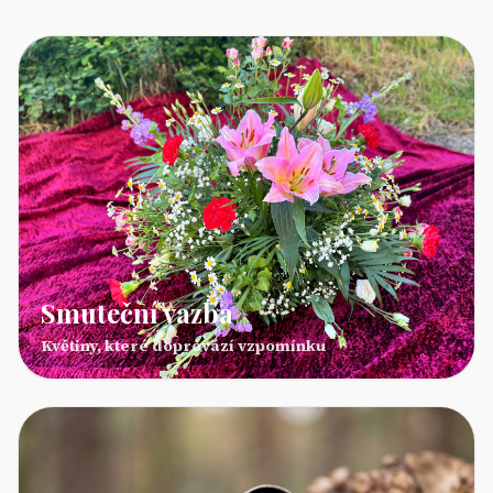
Smuteční vazba
Květiny, které doprovází vzpomínku