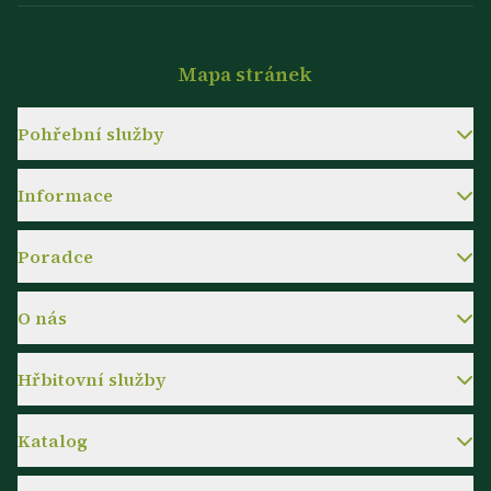
Mapa stránek
Pohřební služby
Informace
Poradce
O nás
Hřbitovní služby
Katalog