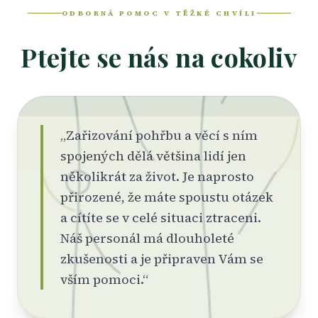
ODBORNÁ POMOC V TĚŽKÉ CHVÍLI
Ptejte se nás na cokoliv
„Zařizování pohřbu a věcí s ním
spojených dělá většina lidí jen
několikrát za život. Je naprosto
přirozené, že máte spoustu otázek
a cítíte se v celé situaci ztraceni.
Náš personál má dlouholeté
zkušenosti a je připraven Vám se
vším pomoci.“