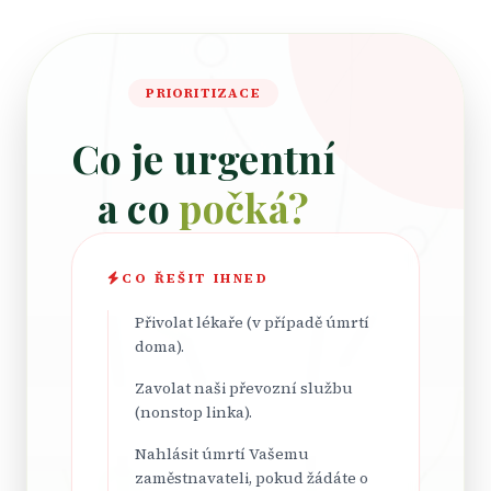
PRIORITIZACE
Co je urgentní
a co
počká?
CO ŘEŠIT IHNED
Přivolat lékaře (v případě úmrtí
doma).
Zavolat naši převozní službu
(nonstop linka).
Nahlásit úmrtí Vašemu
zaměstnavateli, pokud žádáte o