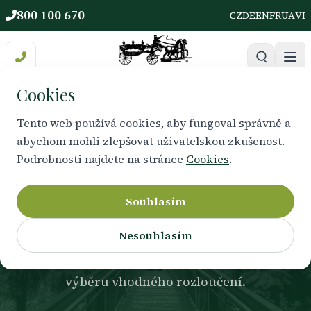
800 100 670
CZ
DE
EN
FR
UA
VI
Cookies
Tento web používá cookies, aby fungoval správně a
abychom mohli zlepšovat uživatelskou zkušenost.
ODBORNÁ POMOC V TĚŽKÉ CHVÍLI
Podrobnosti najdete na stránce
Cookies
.
Rady a poradenství
Souhlasím
Nesouhlasím
Jsme tu pro Vás s odbornou radou. Zodpovíme
Vaše dotazy ohledně postupů, administrativy i
výběru vhodného rozloučení.