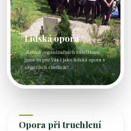
Lidská opora
„Kromě organizačních záležitostí
jsme tu pro Vás i jako lidská opora v
nejtěžších chvílích.“
Opora při truchlení