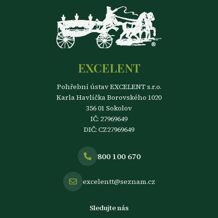
EXCELENT
Pohřební ústav EXCELENT s.r.o.
Karla Havlíčka Borovského 1020
356 01 Sokolov
IČ: 27969649
DIČ: CZ27969649
800 100 670
excelentt@seznam.cz
Sledujte nás