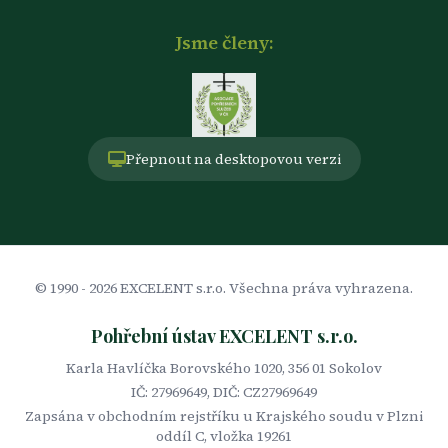
Jsme členy:
Přepnout na desktopovou verzi
© 1990 -
2026
EXCELENT s.r.o. Všechna práva vyhrazena.
Pohřební ústav EXCELENT s.r.o.
Karla Havlíčka Borovského 1020, 356 01 Sokolov
IČ: 27969649, DIČ: CZ27969649
Zapsána v obchodním rejstříku u Krajského soudu v Plzni
oddíl C, vložka 19261