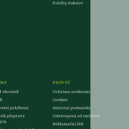
Pohřby Sokolov
ŠKY
PRÁVNÍ
d zkoušek
Ochrana soukromí
k
Cookies
vatel pohřbení
Smluvní podmínky
ník přepravy
Odstoupení od smlouvy
ých
Reklamační řád