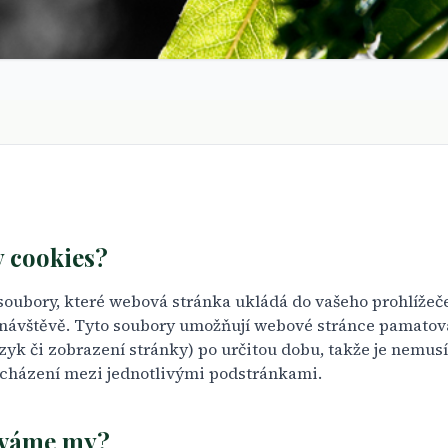
y cookies?
soubory, které webová stránka ukládá do vašeho prohlížeče 
í návštěvě. Tyto soubory umožňují webové stránce pamatova
jazyk či zobrazení stránky) po určitou dobu, takže je nemus
řecházení mezi jednotlivými podstránkami.
íváme my?