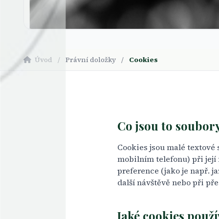
Úvod
/
Právní doložky
/
Cookies
Co jsou to soubor
Cookies jsou malé textové 
mobilním telefonu) při jej
preference (jako je např. 
další návštěvě nebo při p
Jaké cookies použ