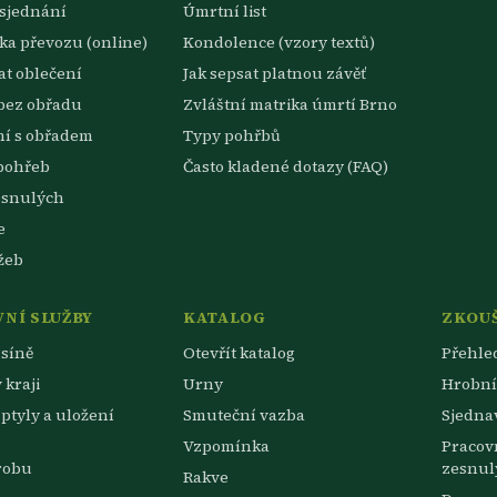
sjednání
Úmrtní list
a převozu (online)
Kondolence (vzory textů)
t oblečení
Jak sepsat platnou závěť
bez obřadu
Zvláštní matrika úmrtí Brno
ní s obřadem
Typy pohřbů
pohřeb
Často kladené dotazy (FAQ)
esnulých
e
žeb
NÍ SLUŽBY
KATALOG
ZKOU
síně
Otevřít katalog
Přehle
 kraji
Urny
Hrobní
zptyly a uložení
Smuteční vazba
Sjedna
Vzpomínka
Pracov
robu
zesnul
Rakve