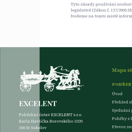
Tyto zásady používání soubor
legislativě (Zákon č. 127/2005
budeme na tomto místě inform
Mapa s
POHŘEBN
Úvod
EXCELENT
Přehled s
Sjednání
Pohřební ústav EXCELENT s.r.o.
Pohřby s 
Karla Havlíčka Borovského 1020
Převoz z
356 01 Sokolov