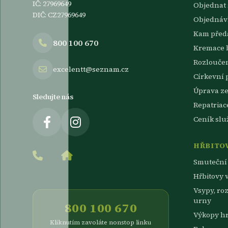
IČ: 27969649
Objednat 
DIČ: CZ27969649
Objednávk
Kam předa
800 100 670
Kremace 
Rozlouče
excelentt@seznam.cz
Církevní 
Úprava z
Sledujte nás
Repatriac
Ceník slu
HŘBITOV
Smuteční 
Hřbitovy v
Vsypy, ro
urny
800 100 670
Výkopy h
Kliknutím zavoláte nonstop linku