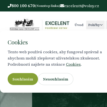
800 100 670
excelentt@volny.cz
(Nonstop linka)
Úvod
Pohřby
Cookies
Tento web používá cookies, aby fungoval správně a
abychom mohli zlepšovat uživatelskou zkušenost.
Podrobnosti najdete na stránce
Cookies
.
Zá
Souhlasím
Nesouhlasím