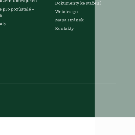
ázení umírajících
Dokumenty ke stažení
 pro pozůstalé –
Webdesign
a
Mapa stránek
káty
Kontakty