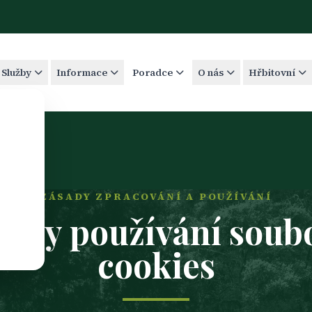
Služby
Informace
Poradce
O nás
Hřbitovní
ZÁSADY ZPRACOVÁNÍ A POUŽÍVÁNÍ
sady používání soub
cookies