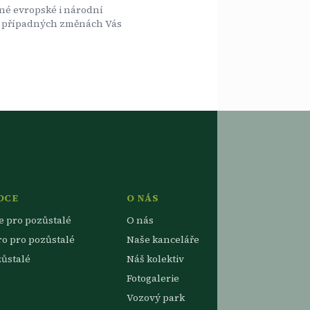
né evropské i národní
. O případných změnách Vás
DCE
O NÁS
e pro pozůstalé
O nás
ro pro pozůstalé
Naše kanceláře
zůstalé
Náš kolektiv
Fotogalerie
Vozový park