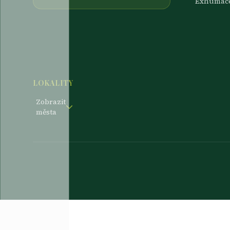
Exhumac
LOKALITY
Zobrazit
města