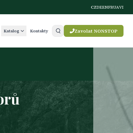
CZ
DE
EN
FR
UA
VI
Zavolat NONSTOP
Katalog
Kontakty
orů