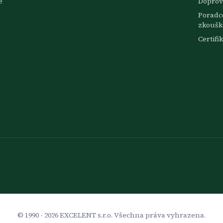
e
Doprov
Poradce
zkoušk
Certifi
© 1990 -
2026
EXCELENT s.r.o. Všechna práva vyhrazena.