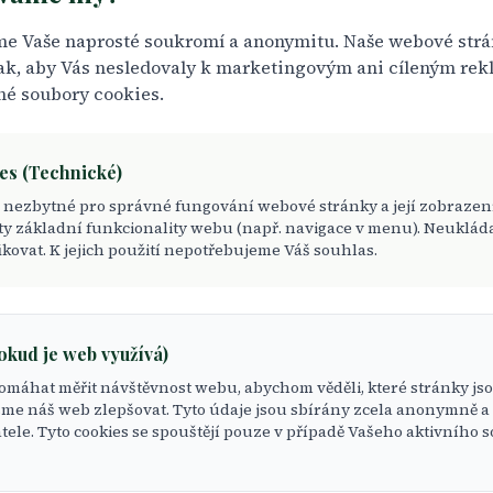
íme Vaše naprosté soukromí a anonymitu. Naše webové str
tak, aby Vás nesledovaly k marketingovým ani cíleným r
né soubory cookies.
ies (Technické)
o nezbytné pro správné fungování webové stránky a její zobrazení
y základní funkcionality webu (např. navigace v menu). Neukláda
ikovat. K jejich použití nepotřebujeme Váš souhlas.
pokud je web využívá)
máhat měřit návštěvnost webu, abychom věděli, které stránky jsou
jsme náš web zlepšovat. Tyto údaje jsou sbírány zcela anonymně a 
tele. Tyto cookies se spouštějí pouze v případě Vašeho aktivního