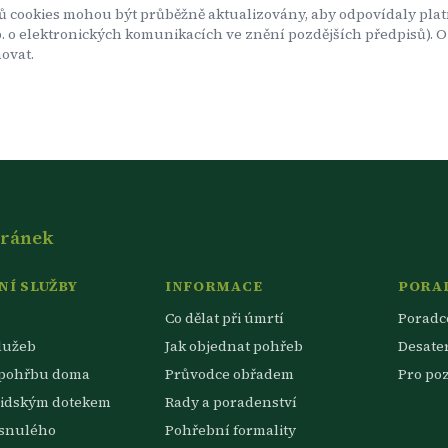
ů cookies mohou být průběžně aktualizovány, aby odpovídaly plat
 Sb. o elektronických komunikacích ve znění pozdějších předpisů)
ovat.
tránek
Í SLUŽBY
INFORMACE
PORA
Co dělat při úmrtí
Poradc
lužeb
Jak objednat pohřeb
Desate
 pohřbu doma
Průvodce obřadem
Pro po
lidským dotekem
Rady a poradenství
esnulého
Pohřební formality