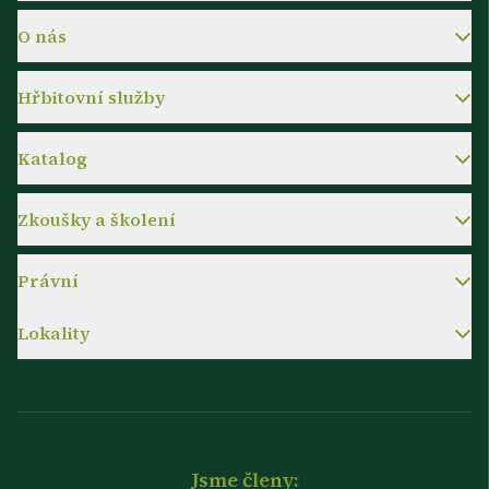
O nás
Hřbitovní služby
Katalog
Zkoušky a školení
Právní
Lokality
Jsme členy: