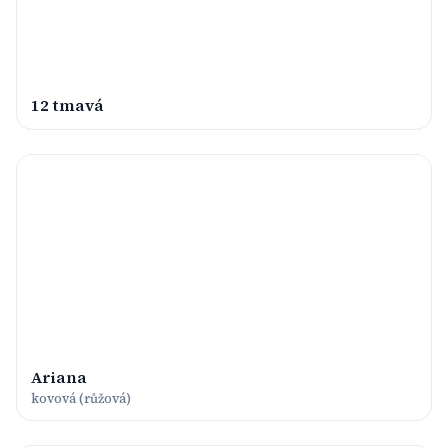
12 tmavá
Ariana
kovová (růžová)