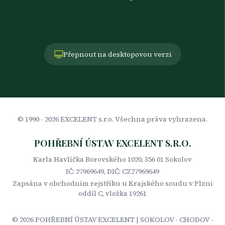
Přepnout na desktopovou verzi
© 1990 -
2026
EXCELENT s.r.o. Všechna práva vyhrazena.
POHŘEBNÍ ÚSTAV EXCELENT S.R.O.
Karla Havlíčka Borovského 1020, 356 01 Sokolov
IČ: 27969649, DIČ: CZ27969649
Zapsána v obchodním rejstříku u Krajského soudu v Plzni
oddíl C, vložka 19261
©
2026
POHŘEBNÍ ÚSTAV EXCELENT | SOKOLOV - CHODOV -