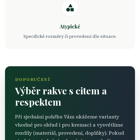
Atypické
Specifické rozměry či provedení dle situace.
DOPORUČENÍ
Výběr rakve s citem a
respektem
Při sjednání pohřbu Vám ukážeme varianty
vhodné pro obřad i pro kremaci a vysvětlíme
rozdíly (materiál, provedení, doplňky). Pokud