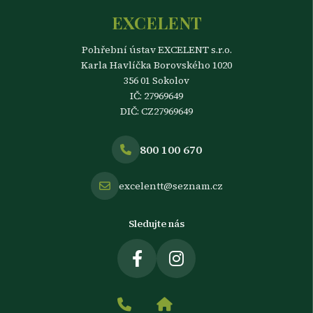
EXCELENT
Pohřební ústav EXCELENT s.r.o.
Karla Havlíčka Borovského 1020
356 01 Sokolov
IČ: 27969649
DIČ: CZ27969649
800 100 670
excelentt@seznam.cz
Sledujte nás