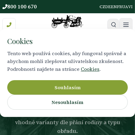
800 100 670
CZ
DE
EN
FR
UA
VI
Cookies
Tento web používá cookies, aby fungoval správně a
abychom mohli zlepšovat uživatelskou zkušenost.
KATALOG
Podrobnosti najdete na stránce
Cookies
.
Rakve
Souhlasím
Nesouhlasím
Nabízíme více typů rakví pro rozloučení s
obřadem i pro kremaci. Rádi Vám představíme
vhodné varianty dle přání rodiny a typu
obřadu.