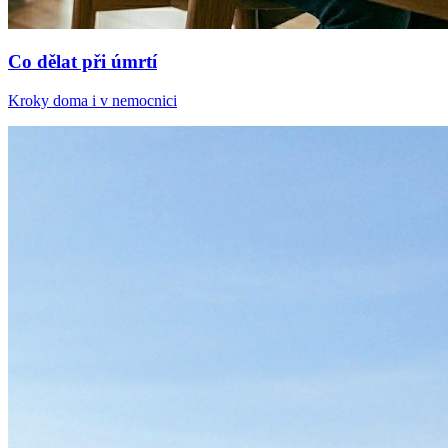
Co dělat při úmrtí
Kroky doma i v nemocnici