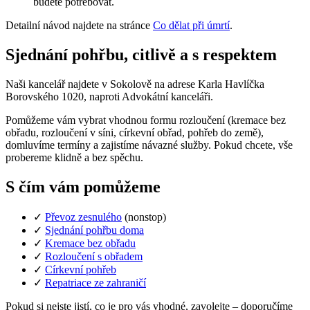
budete potřebovat.
Detailní návod najdete na stránce
Co dělat při úmrtí
.
Sjednání pohřbu, citlivě a s respektem
Naši kancelář najdete v Sokolově na adrese Karla Havlíčka
Borovského 1020, naproti Advokátní kanceláři.
Pomůžeme vám vybrat vhodnou formu rozloučení (kremace bez
obřadu, rozloučení v síni, církevní obřad, pohřeb do země),
domluvíme termíny a zajistíme návazné služby. Pokud chcete, vše
probereme klidně a bez spěchu.
S čím vám pomůžeme
✓
Převoz zesnulého
(nonstop)
✓
Sjednání pohřbu doma
✓
Kremace bez obřadu
✓
Rozloučení s obřadem
✓
Církevní pohřeb
✓
Repatriace ze zahraničí
Pokud si nejste jistí, co je pro vás vhodné, zavolejte – doporučíme