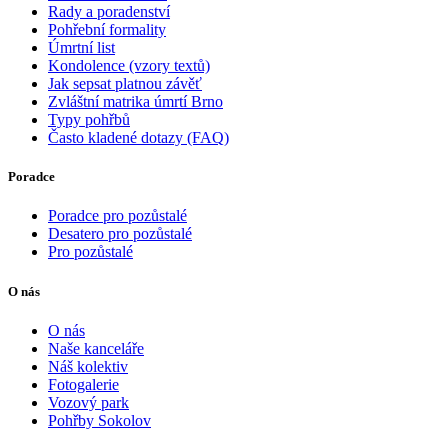
Rady a poradenství
Pohřební formality
Úmrtní list
Kondolence (vzory textů)
Jak sepsat platnou závěť
Zvláštní matrika úmrtí Brno
Typy pohřbů
Často kladené dotazy (FAQ)
Poradce
Poradce pro pozůstalé
Desatero pro pozůstalé
Pro pozůstalé
O nás
O nás
Naše kanceláře
Náš kolektiv
Fotogalerie
Vozový park
Pohřby Sokolov