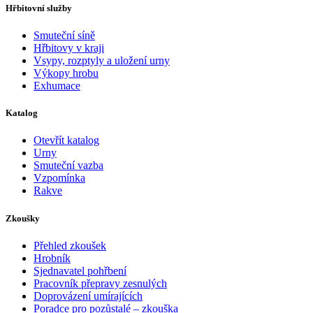
Hřbitovní služby
Smuteční síně
Hřbitovy v kraji
Vsypy, rozptyly a uložení urny
Výkopy hrobu
Exhumace
Katalog
Otevřít katalog
Urny
Smuteční vazba
Vzpomínka
Rakve
Zkoušky
Přehled zkoušek
Hrobník
Sjednavatel pohřbení
Pracovník přepravy zesnulých
Doprovázení umírajících
Poradce pro pozůstalé – zkouška