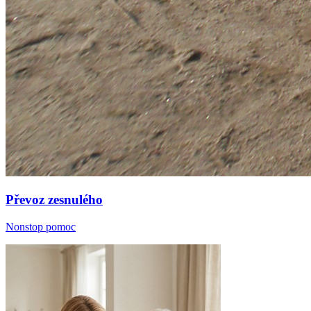
Převoz zesnulého
Nonstop pomoc