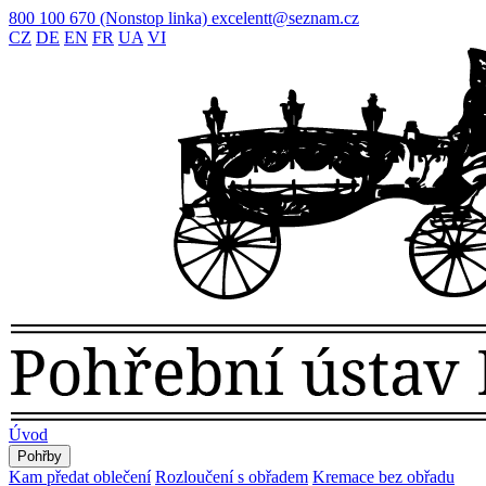
800 100 670
(Nonstop linka)
excelentt@seznam.cz
CZ
DE
EN
FR
UA
VI
Úvod
Pohřby
Kam předat oblečení
Rozloučení s obřadem
Kremace bez obřadu