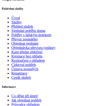
Pohřební služby
Úvod
Služby
Přehled služeb
Sjednání pohřbu doma
Pohřby s lidským dotekem
Převoz zesnulého
Objednat sjednání
Objednávka převozu (online)
Kam předat oblečení
Kremace bez obřadu
Rozloučení s obřadem
Církevní pohřeb
Úprava zesnulých
Repatriace
Ceník služeb
Informace
Co dělat při úmrtí
Jak objednat pohřeb
Průvodce obřadem