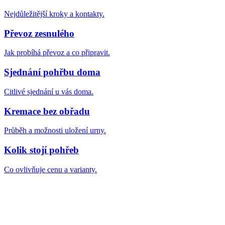
Nejdůležitější kroky a kontakty.
Převoz zesnulého
Jak probíhá převoz a co připravit.
Sjednání pohřbu doma
Citlivé sjednání u vás doma.
Kremace bez obřadu
Průběh a možnosti uložení urny.
Kolik stojí pohřeb
Co ovlivňuje cenu a varianty.