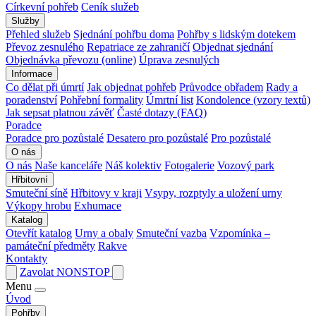
Církevní pohřeb
Ceník služeb
Služby
Přehled služeb
Sjednání pohřbu doma
Pohřby s lidským dotekem
Převoz zesnulého
Repatriace ze zahraničí
Objednat sjednání
Objednávka převozu (online)
Úprava zesnulých
Informace
Co dělat při úmrtí
Jak objednat pohřeb
Průvodce obřadem
Rady a
poradenství
Pohřební formality
Úmrtní list
Kondolence (vzory textů)
Jak sepsat platnou závěť
Časté dotazy (FAQ)
Poradce
Poradce pro pozůstalé
Desatero pro pozůstalé
Pro pozůstalé
O nás
O nás
Naše kanceláře
Náš kolektiv
Fotogalerie
Vozový park
Hřbitovní
Smuteční síně
Hřbitovy v kraji
Vsypy, rozptyly a uložení urny
Výkopy hrobu
Exhumace
Katalog
Otevřít katalog
Urny a obaly
Smuteční vazba
Vzpomínka –
památeční předměty
Rakve
Kontakty
Zavolat NONSTOP
Menu
Úvod
Pohřby