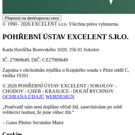
Přepnout na desktopovou verzi
© 1990 -
2026
EXCELENT s.r.o. Všechna práva vyhrazena.
POHŘEBNÍ ÚSTAV EXCELENT S.R.O.
Karla Havlíčka Borovského 1020, 356 01 Sokolov
IČ: 27969649, DIČ: CZ27969649
Zapsána v obchodním rejstříku u Krajského soudu v Plzni oddíl C,
vložka 19261
©
2026
POHŘEBNÍ ÚSTAV EXCELENT | SOKOLOV -
CHODOV - CHEB - KRASLICE - DOLNÍ RYCHNOV
OCHRANA ÚDAJŮ
WEBDESIGN
„Poněvadž nám není dopřáno věčně žití, zanecháváme po sobě
svědectví hodnot, že jsme vůbec žili.“
– Gaius Plinius Secundus Maior
Cookies