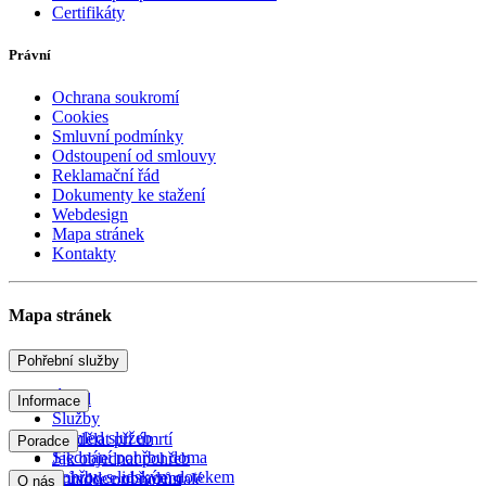
Certifikáty
Právní
Ochrana soukromí
Cookies
Smluvní podmínky
Odstoupení od smlouvy
Reklamační řád
Dokumenty ke stažení
Webdesign
Mapa stránek
Kontakty
Mapa stránek
Pohřební služby
Úvod
Informace
Služby
Přehled služeb
Co dělat při úmrtí
Poradce
Sjednání pohřbu doma
Jak objednat pohřeb
Pohřby s lidským dotekem
Průvodce obřadem
Poradce pro pozůstalé
O nás