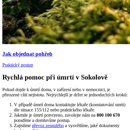
Jak objednat pohřeb
Praktický postup
Rychlá pomoc při úmrtí v Sokolově
Pokud dojde k úmrtí doma, v zařízení nebo v nemocnici, je
přirozené cítit nejistotu. Nejrychlejší je držet se jednoduchých kroků:
V případě úmrtí doma kontaktujte lékaře (konstatování smrti)
dle situace 155/112 nebo praktického lékaře.
Jakmile je úmrtí potvrzeno, zavolejte nám na
800 100 670
poradíme a domluvíme postup.
Zajistíme
převoz zesnulého
a vysvětlíme, jaké dokumenty