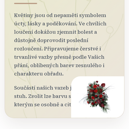
Květiny jsou od nepaměti symbolem
úcty, lásky a poděkování. Ve chvílích
loučení dokážou zjemnit bolest a
důstojně doprovodit poslední
rozloučení. Připravujeme čerstvé i
trvanlivé vazby přesně podle Vašich
přání, oblíbených barev zesnulého i
charakteru obřadu.
Součástí našich vazeb je také potisk
stuh. Zvolit lze barvu stuhy i text,
kterým se osobně a citlivě rozloučíte.