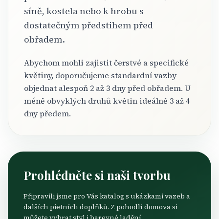
síně, kostela nebo k hrobu s
dostatečným předstihem před
obřadem.
Abychom mohli zajistit čerstvé a specifické
květiny, doporučujeme standardní vazby
objednat alespoň 2 až 3 dny před obřadem. U
méně obvyklých druhů květin ideálně 3 až 4
dny předem.
Prohlédněte si naši tvorbu
Připravili jsme pro Vás katalog s ukázkami vazeb a
dalších pietních doplňků. Z pohodlí domova si
můžete vybrat styl i barevné ladění.