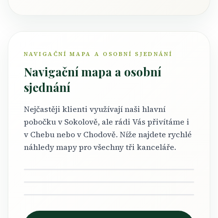
NAVIGAČNÍ MAPA A OSOBNÍ SJEDNÁNÍ
Navigační mapa a osobní
sjednání
Nejčastěji klienti využívají naši hlavní
pobočku v Sokolově, ale rádi Vás přivítáme i
v Chebu nebo v Chodově. Níže najdete rychlé
Sokolov
náhledy mapy pro všechny tři kanceláře.
Cheb
Hlavní pobočka
Chodov
Osobní sjednání i poradenství
Rádi Vás přivítáme i zde