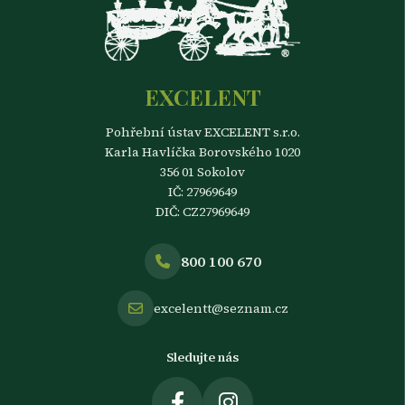
EXCELENT
Pohřební ústav EXCELENT s.r.o.
Karla Havlíčka Borovského 1020
356 01 Sokolov
IČ: 27969649
DIČ: CZ27969649
800 100 670
excelentt@seznam.cz
Sledujte nás