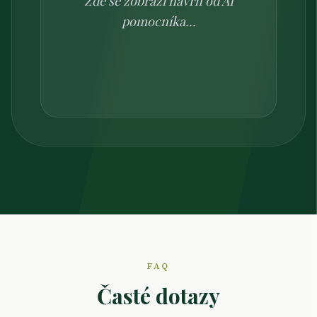
Zde se zobrazí návrh od AI
pomocníka...
FAQ
Časté dotazy