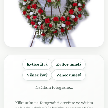
Umělý smuteční věnec
Věnec umělý
Otevřít celou galerii
Kytice živá
Kytice umělá
Věnec živý
Věnec umělý
Načítám fotografie…
Kliknutím na fotografii ji otevřete ve větším