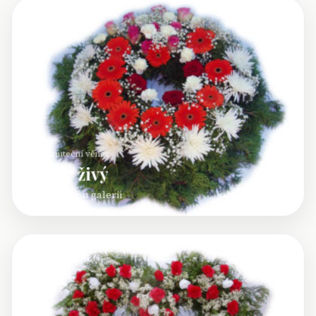
Živý smuteční věnec
Věnec živý
Otevřít celou galerii