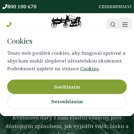
800 100 670
CZ
DE
EN
FR
UA
VI
Cookies
Tento web používá cookies, aby fungoval správně a
abychom mohli zlepšovat uživatelskou zkušenost.
VYJÁDŘENÍ ÚCTY A LÁSKY
Podrobnosti najdete na stránce
Cookies
.
Květiny řeknou to, na co
slova nestačí
Souhlasím
Nesouhlasím
Květinové dary z naší vlastní vazárny jsou
důstojným způsobem, jak vyjádřit vděk, lásku a