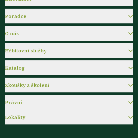
Poradce
O nás
Hřbitovní služby
Katalog
Zkoušky a školení
Právní
Lokality