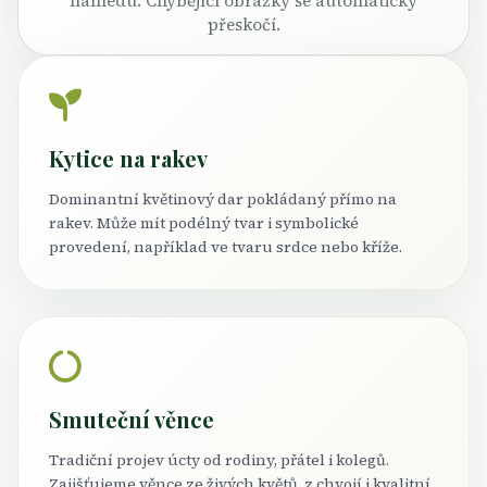
náhledu. Chybějící obrázky se automaticky
přeskočí.
Kytice na rakev
Dominantní květinový dar pokládaný přímo na
rakev. Může mít podélný tvar i symbolické
provedení, například ve tvaru srdce nebo kříže.
Smuteční věnce
Tradiční projev úcty od rodiny, přátel i kolegů.
Zajišťujeme věnce ze živých květů, z chvojí i kvalitní