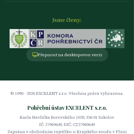
Jsme členy:
Přepnout na desktopovou verzi
© 1990 -
2026
EXCELENT s.r.o. Všechna práva vyhrazena.
Pohřební ústav EXCELENT s.r.o.
Karla Havlíčka Borovského 1020, 356 01 Sokolov
IČ: 27969649, DIČ: CZ27969649
Zapsána v obchodním rejstříku u Krajského soudu v Plzni