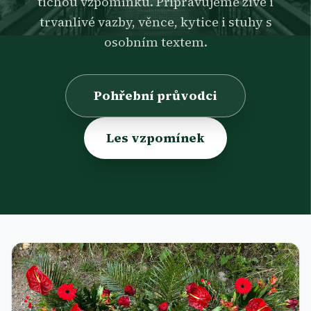
tichou vzpomínku. Připravujeme živé i
trvanlivé vazby, věnce, kytice i stuhy s
osobním textem.
Pohřební průvodci
Les vzpomínek