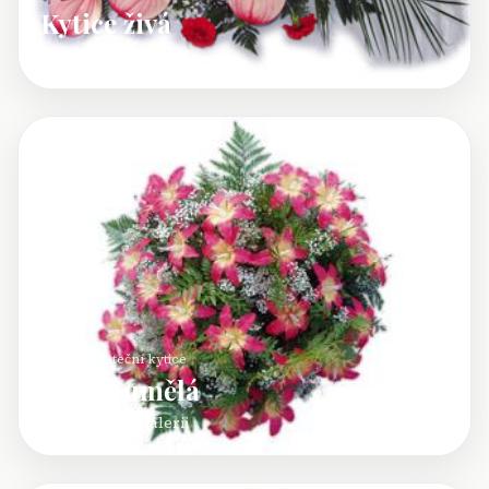
Kytice živá
Otevřít celou galerii
Umělá smuteční kytice
Kytice umělá
Otevřít celou galerii