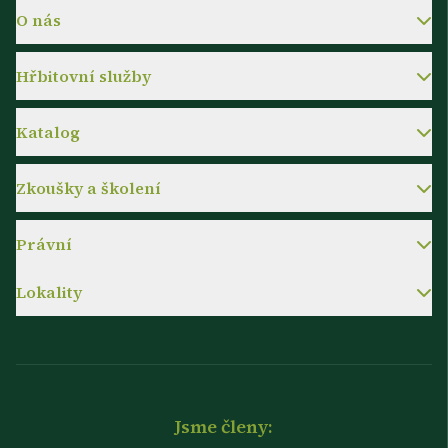
O nás
Hřbitovní služby
Katalog
Zkoušky a školení
Právní
Lokality
Jsme členy: