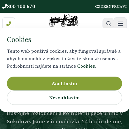
800 100 670
CZ
DE
EN
FR
UA
VI
Cookies
Tento web používá cookies, aby fungoval správně a
abychom mohli zlepšovat uživatelskou zkušenost.
VAŠE OPORA V REGIONU
Podrobnosti najdete na stránce
Cookies
.
Pohřební služby Sokolov
a okolí
Souhlasím
Nesouhlasím
Důstojné rozloučení a kompletní péče přímo v
Sokolově. Jsme Vám nablízku 24 hodin denně,