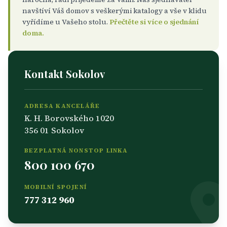
navštíví Váš domov s veškerými katalogy a vše v klidu
vyřídíme u Vašeho stolu.
Přečtěte si více o sjednání
doma.
Kontakt Sokolov
ADRESA KANCELÁŘE
K. H. Borovského 1020
356 01 Sokolov
BEZPLATNÁ NONSTOP LINKA
800 100 670
MOBILNÍ SPOJENÍ
777 312 960