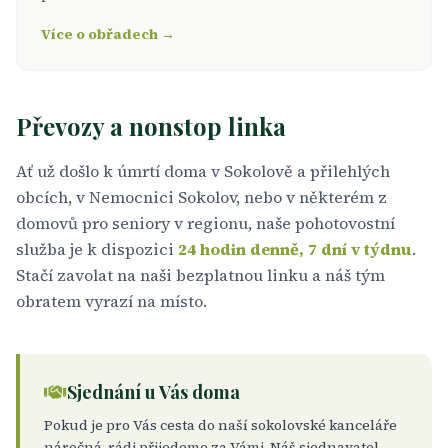
Více o obřadech →
Převozy a nonstop linka
Ať už došlo k úmrtí doma v Sokolově a přilehlých
obcích, v Nemocnici Sokolov, nebo v některém z
domovů pro seniory v regionu, naše pohotovostní
služba je k dispozici
24 hodin denně, 7 dní v týdnu
.
Stačí zavolat na naši bezplatnou linku a náš tým
obratem vyrazí na místo.
Sjednání u Vás doma
Pokud je pro Vás cesta do naší sokolovské kanceláře
náročná, rádi přijedeme za Vámi. Náš sjednavatel