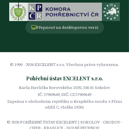
Přepnout na desktopovou verzi
© 1990 -
2026
EXCELENT s.r.o. Všechna práva vyhrazena.
Pohřební ústav EXCELENT s.r.o.
Karla Havlíčka Borovského 1020, 356 01 Sokolov
IČ: 27969649, DIČ: CZ27969649
Zapsána v obchodním rejstříku u Krajského soudu v Plzni
oddíl C, vložka 19261
©
2026
POHŘEBNÍ ÚSTAV EXCELENT | SOKOLOV - CHODOV -
CHEB - KRASLICE - DOLNÍ RYCHNOV