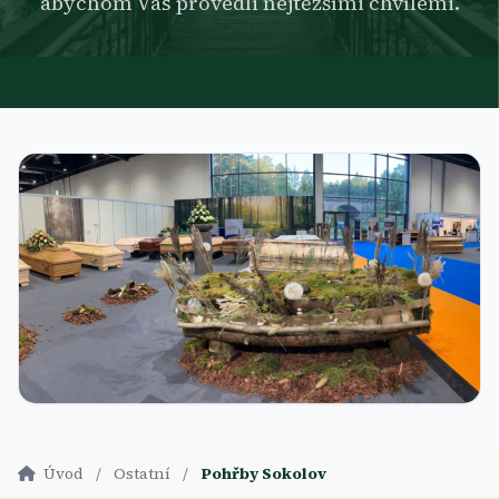
abychom Vás provedli nejtěžšími chvílemi.
Úvod
/
Ostatní
/
Pohřby Sokolov