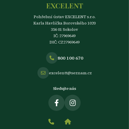
EXCELENT
Pohřební ústav EXCELENT s.r.o.
Karla Havlíčka Borovského 1020
356 01 Sokolov
IČ: 27969649
DIČ: CZ27969649
800 100 670
excelentt@seznam.cz
Sledujte nás