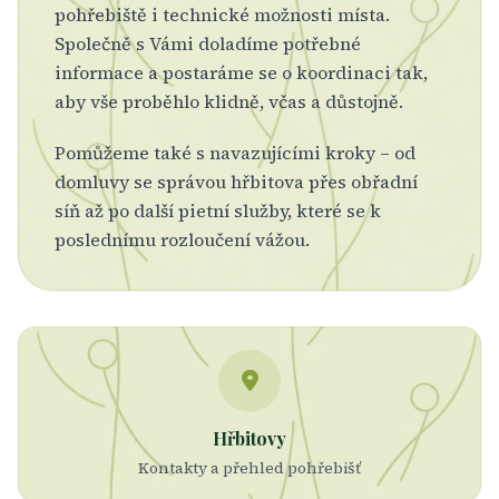
pohřebiště i technické možnosti místa.
Společně s Vámi doladíme potřebné
informace a postaráme se o koordinaci tak,
aby vše proběhlo klidně, včas a důstojně.
Pomůžeme také s navazujícími kroky – od
domluvy se správou hřbitova přes obřadní
síň až po další pietní služby, které se k
poslednímu rozloučení vážou.
Hřbitovy
Kontakty a přehled pohřebišť