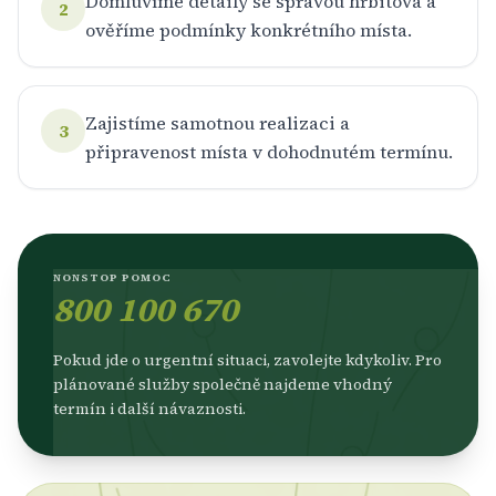
Domluvíme detaily se správou hřbitova a
2
ověříme podmínky konkrétního místa.
Zajistíme samotnou realizaci a
3
připravenost místa v dohodnutém termínu.
NONSTOP POMOC
800 100 670
Pokud jde o urgentní situaci, zavolejte kdykoliv. Pro
plánované služby společně najdeme vhodný
termín i další návaznosti.