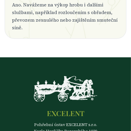
Ano. Navážeme na výkop hrobu i dalšími
službami, například rozloučením s obřadem,
převozem zesnulého nebo zajištěním smuteční
síně.
EXCELENT
Pohřební ústav EXCELENT s.r.o.
Karla Havlíčka Borovského 1020