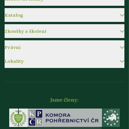
Katalog
Zkoušky a školení
Právní
Lokality
Jsme členy: