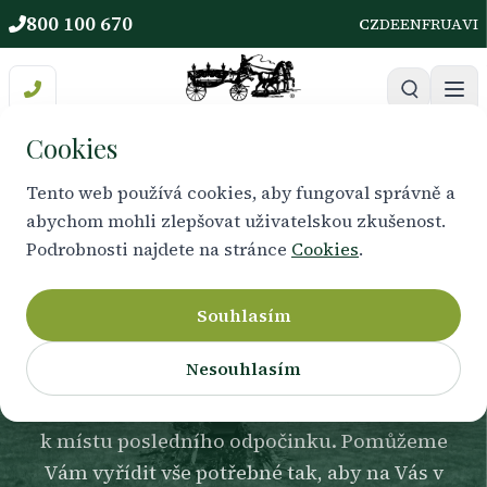
800 100 670
CZ
DE
EN
FR
UA
VI
Cookies
Tento web používá cookies, aby fungoval správně a
abychom mohli zlepšovat uživatelskou zkušenost.
HŘBITOVNÍ SLUŽBY
Podrobnosti najdete na stránce
Cookies
.
Výkopy hrobu
Souhlasím
Nesouhlasím
Výkop hrobu zajišťujeme s důrazem na
přesnost, návaznost na termín obřadu i respekt
k místu posledního odpočinku. Pomůžeme
Vám vyřídit vše potřebné tak, aby na Vás v