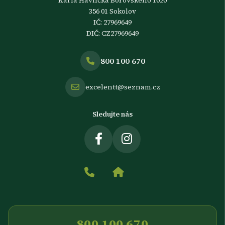
356 01 Sokolov
IČ: 27969649
DIČ: CZ27969649
800 100 670
excelentt@seznam.cz
Sledujte nás
800 100 670