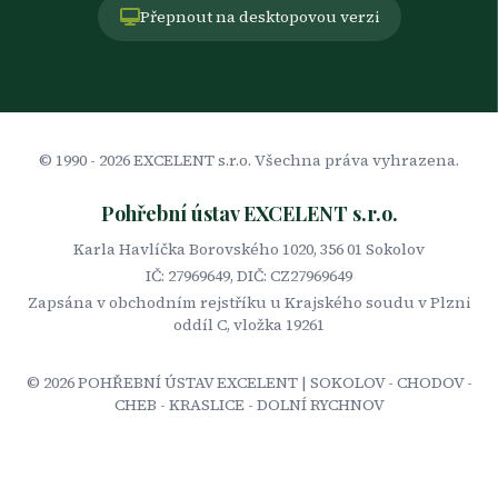
Přepnout na desktopovou verzi
© 1990 -
2026
EXCELENT s.r.o. Všechna práva vyhrazena.
Pohřební ústav EXCELENT s.r.o.
Karla Havlíčka Borovského 1020, 356 01 Sokolov
IČ: 27969649, DIČ: CZ27969649
Zapsána v obchodním rejstříku u Krajského soudu v Plzni
oddíl C, vložka 19261
©
2026
POHŘEBNÍ ÚSTAV EXCELENT | SOKOLOV - CHODOV -
CHEB - KRASLICE - DOLNÍ RYCHNOV
OCHRANA ÚDAJŮ
WEBDESIGN