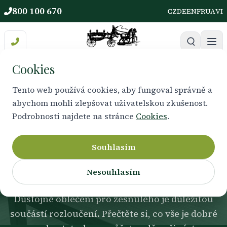
800 100 670
CZ
DE
EN
FR
UA
VI
Cookies
Tento web používá cookies, aby fungoval správně a
abychom mohli zlepšovat uživatelskou zkušenost.
PRAKTICKÉ INFORMACE
Podrobnosti najdete na stránce
Cookies
.
Kam a kdy předat
oblečení
Souhlasím
Nesouhlasím
Důstojné oblečení pro zesnulého je důležitou
součástí rozloučení. Přečtěte si, co vše je dobré