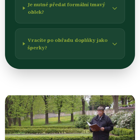
Je nutné předat formální tmavý
oblek?
Vracíte po obřadu doplňky jako
šperky?