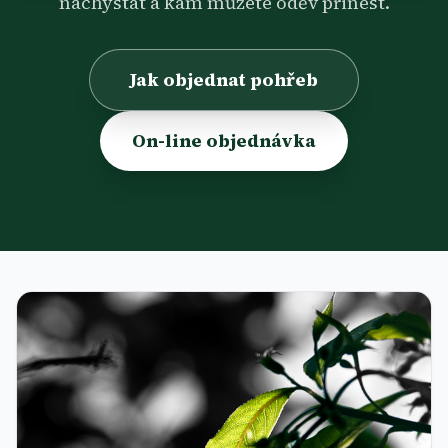
nachystat a kam můžete oděv přinést.
Jak objednat pohřeb
On-line objednávka