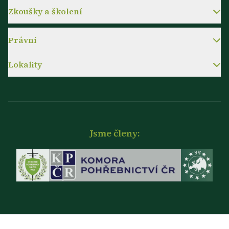
Zkoušky a školení
Právní
Lokality
Jsme členy: