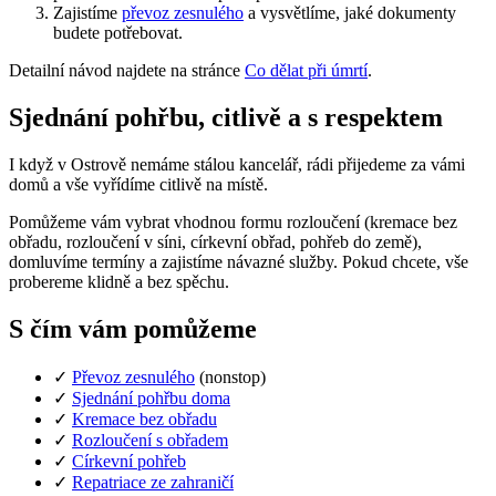
Zajistíme
převoz zesnulého
a vysvětlíme, jaké dokumenty
budete potřebovat.
Detailní návod najdete na stránce
Co dělat při úmrtí
.
Sjednání pohřbu, citlivě a s respektem
I když v Ostrově nemáme stálou kancelář, rádi přijedeme za vámi
domů a vše vyřídíme citlivě na místě.
Pomůžeme vám vybrat vhodnou formu rozloučení (kremace bez
obřadu, rozloučení v síni, církevní obřad, pohřeb do země),
domluvíme termíny a zajistíme návazné služby. Pokud chcete, vše
probereme klidně a bez spěchu.
S čím vám pomůžeme
✓
Převoz zesnulého
(nonstop)
✓
Sjednání pohřbu doma
✓
Kremace bez obřadu
✓
Rozloučení s obřadem
✓
Církevní pohřeb
✓
Repatriace ze zahraničí