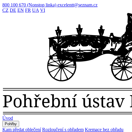
800 100 670
(Nonstop linka)
excelentt@seznam.cz
CZ
DE
EN
FR
UA
VI
Úvod
Pohřby
Kam předat oblečení
Rozloučení s obřadem
Kremace bez obřadu