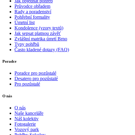
Jak objednat pohřeb
Průvodce obřadem
Rady a poradenství
Pohřební formality
Úmrtní list
Kondolence (vzory textů)
Jak sepsat platnou závěť
Zvláštní matrika úmrtí Brno
Typy pohřbů
Často kladené dotazy (FAQ)
Poradce
Poradce pro pozůstalé
Desatero pro pozůstalé
Pro pozůstalé
O nás
O nás
Naše kanceláře
Náš kolektiv
Fotogalerie
Vozový park
Pohřby Sokolov