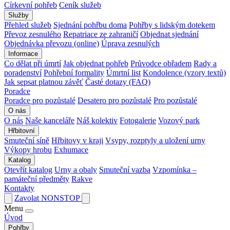
Církevní pohřeb
Ceník služeb
Služby
Přehled služeb
Sjednání pohřbu doma
Pohřby s lidským dotekem
Převoz zesnulého
Repatriace ze zahraničí
Objednat sjednání
Objednávka převozu (online)
Úprava zesnulých
Informace
Co dělat při úmrtí
Jak objednat pohřeb
Průvodce obřadem
Rady a
poradenství
Pohřební formality
Úmrtní list
Kondolence (vzory textů)
Jak sepsat platnou závěť
Časté dotazy (FAQ)
Poradce
Poradce pro pozůstalé
Desatero pro pozůstalé
Pro pozůstalé
O nás
O nás
Naše kanceláře
Náš kolektiv
Fotogalerie
Vozový park
Hřbitovní
Smuteční síně
Hřbitovy v kraji
Vsypy, rozptyly a uložení urny
Výkopy hrobu
Exhumace
Katalog
Otevřít katalog
Urny a obaly
Smuteční vazba
Vzpomínka –
památeční předměty
Rakve
Kontakty
Zavolat NONSTOP
Menu
Úvod
Pohřby