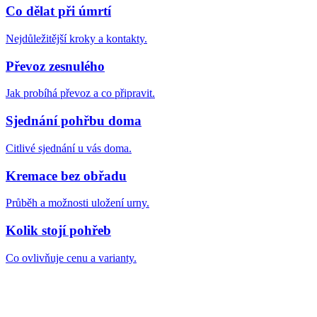
Co dělat při úmrtí
Nejdůležitější kroky a kontakty.
Převoz zesnulého
Jak probíhá převoz a co připravit.
Sjednání pohřbu doma
Citlivé sjednání u vás doma.
Kremace bez obřadu
Průběh a možnosti uložení urny.
Kolik stojí pohřeb
Co ovlivňuje cenu a varianty.