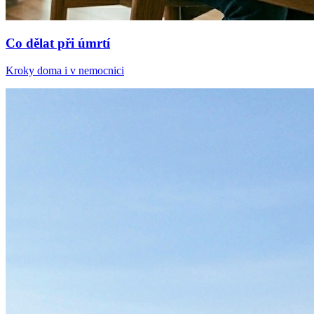
Co dělat při úmrtí
Kroky doma i v nemocnici