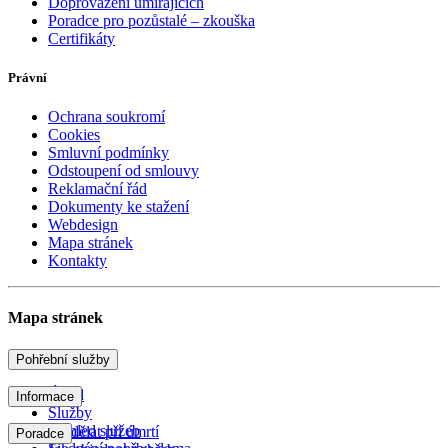
Doprovázení umírajících
Poradce pro pozůstalé – zkouška
Certifikáty
Právní
Ochrana soukromí
Cookies
Smluvní podmínky
Odstoupení od smlouvy
Reklamační řád
Dokumenty ke stažení
Webdesign
Mapa stránek
Kontakty
Mapa stránek
Pohřební služby
Úvod
Informace
Služby
Přehled služeb
Co dělat při úmrtí
Poradce