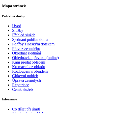
Mapa stránek
Pohřební služby
Úvod
Služby
Přehled služeb
Sjednání pohřbu doma
Pohřby s lidským dotekem
Převoz zesnulého
Objednat sjednání
Objednávka převozu (online)
Kam předat oblečení
Kremace bez obřadu
Rozloučení s obřadem
Církevní pohřeb
Úprava zesnulých
Repatriace
Ceník služeb
Informace
Co dělat při úmrtí