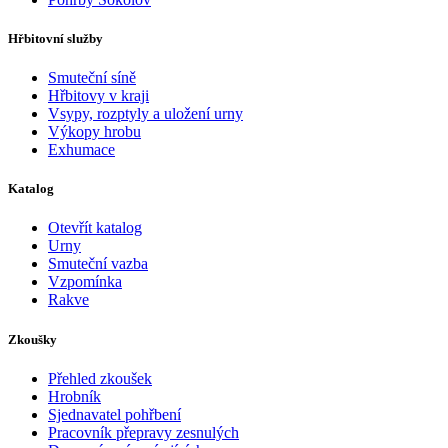
Hřbitovní služby
Smuteční síně
Hřbitovy v kraji
Vsypy, rozptyly a uložení urny
Výkopy hrobu
Exhumace
Katalog
Otevřít katalog
Urny
Smuteční vazba
Vzpomínka
Rakve
Zkoušky
Přehled zkoušek
Hrobník
Sjednavatel pohřbení
Pracovník přepravy zesnulých