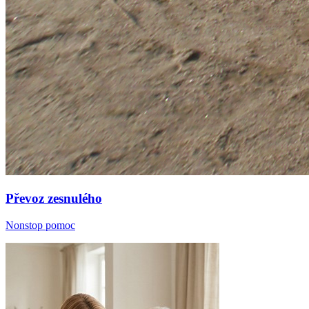
Převoz zesnulého
Nonstop pomoc