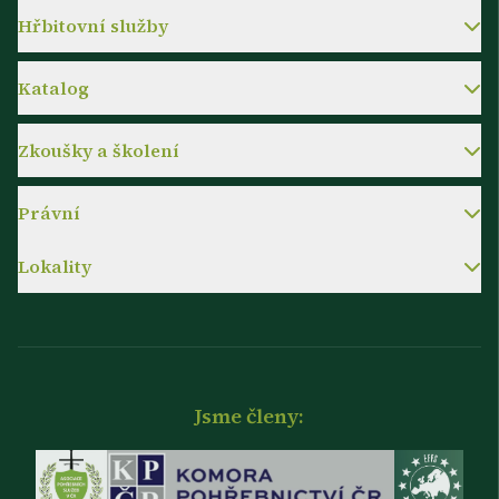
Hřbitovní služby
Katalog
Zkoušky a školení
Právní
Lokality
Jsme členy: