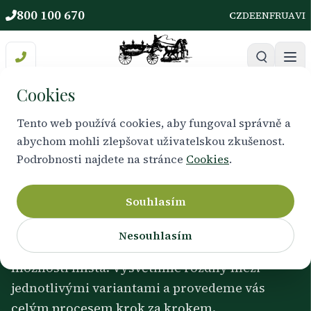
800 100 670
CZ
DE
EN
FR
UA
VI
Cookies
Tento web používá cookies, aby fungoval správně a
abychom mohli zlepšovat uživatelskou zkušenost.
Informace
Podrobnosti najdete na stránce
Cookies
.
Typy pohřbů
Souhlasím
Pomůžeme vám vybrat důstojnou formu
Nesouhlasím
rozloučení podle přání zesnulého, rodiny i
možností místa. Vysvětlíme rozdíly mezi
jednotlivými variantami a provedeme vás
celým procesem krok za krokem.