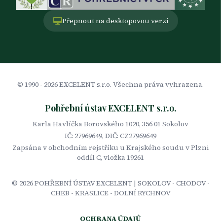
Přepnout na desktopovou verzi
© 1990 -
2026
EXCELENT s.r.o. Všechna práva vyhrazena.
Pohřební ústav EXCELENT s.r.o.
Karla Havlíčka Borovského 1020, 356 01 Sokolov
IČ: 27969649, DIČ: CZ27969649
Zapsána v obchodním rejstříku u Krajského soudu v Plzni
oddíl C, vložka 19261
©
2026
POHŘEBNÍ ÚSTAV EXCELENT | SOKOLOV - CHODOV -
CHEB - KRASLICE - DOLNÍ RYCHNOV
OCHRANA ÚDAJŮ