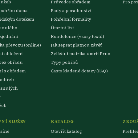
lužeb
Průvodce obřadem
Pro po
 pohřbu doma
Rady a poradenství
lidským dotekem
Pohřební formality
esnulého
Úmrtní list
sjednání
Kondolence (vzory textů)
a převozu (online)
Jak sepsat platnou závěť
t oblečení
Zvláštní matrika úmrtí Brno
bez obřadu
Typy pohřbů
ní s obřadem
Často kladené dotazy (FAQ)
pohřeb
esnulých
e
žeb
NÍ SLUŽBY
KATALOG
ZKOU
síně
Otevřít katalog
Přehle