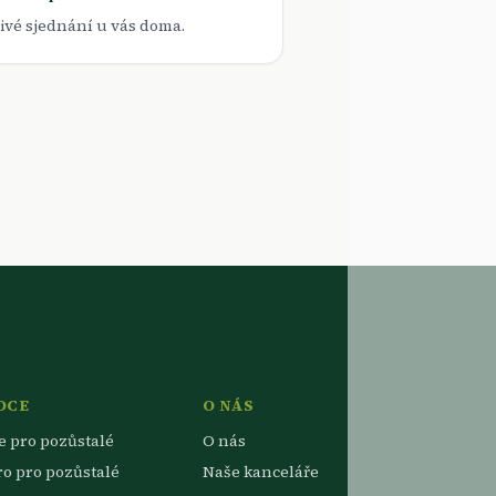
livé sjednání u vás doma.
DCE
O NÁS
e pro pozůstalé
O nás
ro pro pozůstalé
Naše kanceláře