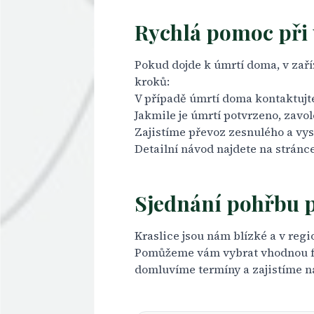
Rychlá pomoc při 
Pokud dojde k úmrtí doma, v zaříz
kroků:
V případě úmrtí doma kontaktujte
Jakmile je úmrtí potvrzeno, zavo
Zajistíme
převoz zesnulého
a vys
Detailní návod najdete na stránc
Sjednání pohřbu p
Kraslice jsou nám blízké a v re
Pomůžeme vám vybrat vhodnou for
domluvíme termíny a zajistíme n