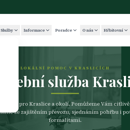
Služby
Informace
Poradce
O nás
Hřbitovní
LOKÁLNÍ POMOC V KRASLICÍCH
hřební služba Krasl
 služba pro Kraslice a okolí. Pomůžeme Vám citlivě,
nálně se zajištěním převozu, sjednáním pohřbu i p
formalitami.