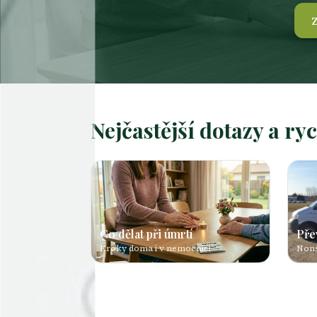
Z
Nejčastější dotazy a ry
Co dělat při úmrtí
Pře
Kroky doma i v nemocnici
Non