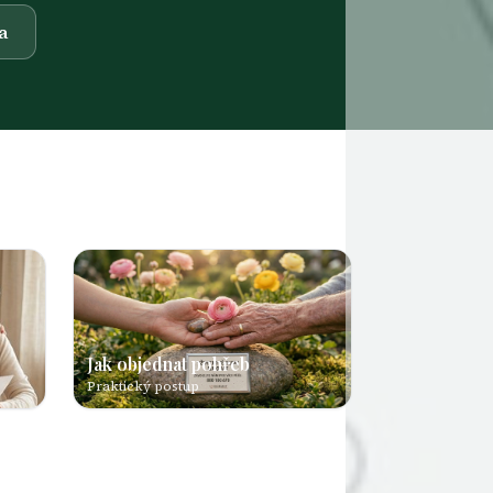
a
Jak objednat pohřeb
Praktický postup