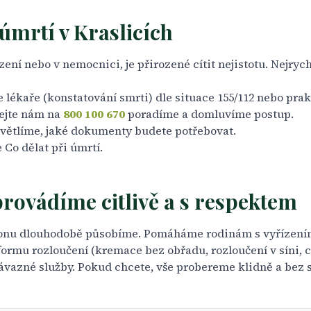
úmrtí v Kraslicích
ení nebo v nemocnici, je přirozené cítit nejistotu. Nejrych
 lékaře (konstatování smrti) dle situace 155/112 nebo prak
lejte nám na
800 100 670
poradíme a domluvíme postup.
větlíme, jaké dokumenty budete potřebovat.
e
Co dělat při úmrtí
.
rovádíme citlivě a s respektem
gionu dlouhodobě působíme. Pomáháme rodinám s vyřízení
mu rozloučení (kremace bez obřadu, rozloučení v síni, c
ávazné služby. Pokud chcete, vše probereme klidně a bez 