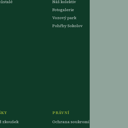
zůstalé
Náš kolektiv
Fotogalerie
Vozový park
Pohřby Sokolov
ŠKY
PRÁVNÍ
d zkoušek
Ochrana soukromí