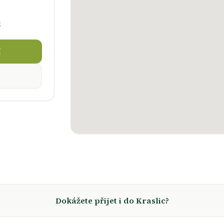
z
í
Dokážete přijet i do Kraslic?