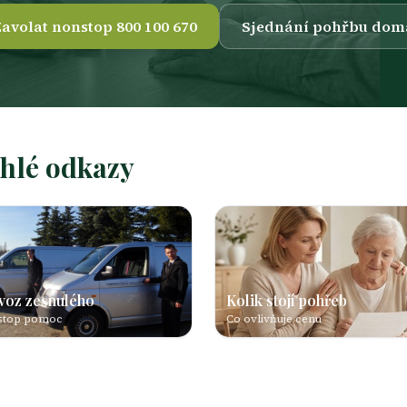
avolat nonstop 800 100 670
Sjednání pohřbu dom
chlé odkazy
voz zesnulého
Kolik stojí pohřeb
stop pomoc
Co ovlivňuje cenu