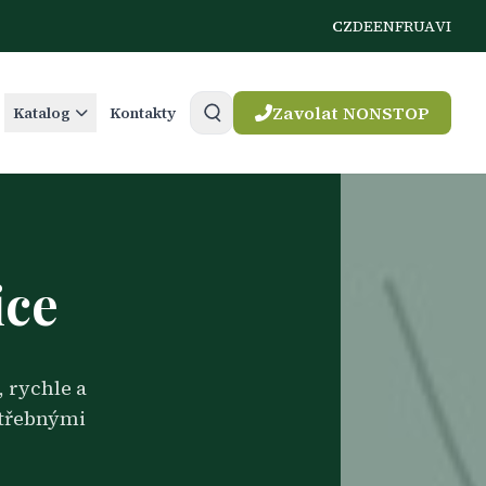
CZ
DE
EN
FR
UA
VI
Zavolat NONSTOP
Katalog
Kontakty
ice
 rychle a
otřebnými