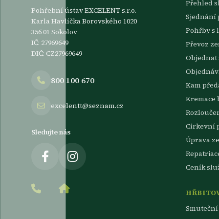
Přehled s
Pohřební ústav EXCELENT s.r.o.
Sjednání
Karla Havlíčka Borovského 1020
Pohřby s 
356 01 Sokolov
IČ: 27969649
Převoz z
DIČ: CZ27969649
Objednat 
Objednávk
800 100 670
Kam předa
Kremace 
excelentt@seznam.cz
Rozlouče
Církevní 
Sledujte nás
Úprava z
Repatriac
Ceník slu
HŘBITOV
Smuteční 