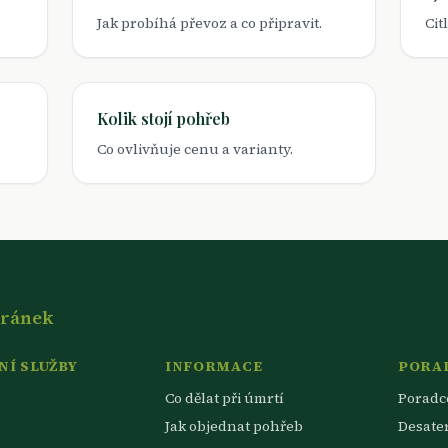
Jak probíhá převoz a co připravit.
Cit
Kolik stojí pohřeb
Co ovlivňuje cenu a varianty.
tránek
Í SLUŽBY
INFORMACE
PORA
Co dělat při úmrtí
Poradc
Jak objednat pohřeb
Desate