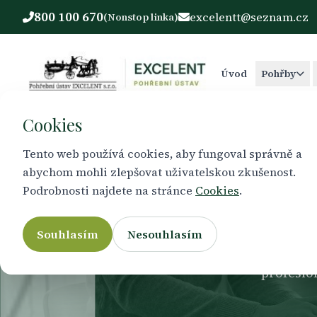
800 100 670
excelentt@seznam.cz
(Nonstop linka)
Úvod
Pohřby
Cookies
Tento web používá cookies, aby fungoval správně a
abychom mohli zlepšovat uživatelskou zkušenost.
Po
Podrobnosti najdete na stránce
Cookies
.
Souhlasím
Nesouhlasím
Pohřební
profesio