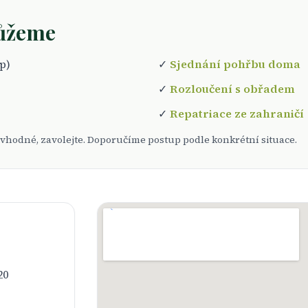
ůžeme
p)
✓
Sjednání pohřbu doma
✓
Rozloučení s obřadem
✓
Repatriace ze zahraničí
vás vhodné, zavolejte. Doporučíme postup podle konkrétní situace.
20