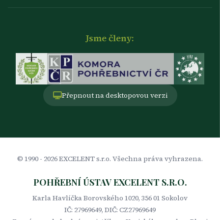
Jsme členy:
Přepnout na desktopovou verzi
© 1990 -
2026
EXCELENT s.r.o. Všechna práva vyhrazena.
POHŘEBNÍ ÚSTAV EXCELENT S.R.O.
Karla Havlíčka Borovského 1020, 356 01 Sokolov
IČ: 27969649, DIČ: CZ27969649