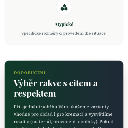
Atypické
Specifické rozměry či provedení dle situace.
DOPORUČENÍ
Výběr rakve s citem a
respektem
Při sjednání pohřbu Vám ukážeme varianty
vhodné pro obřad i pro kremaci a vysvětlíme
rozdíly (materiál, provedení, doplňky). Pokud