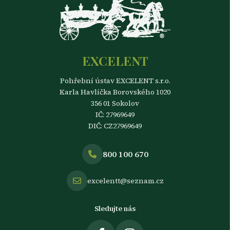
EXCELENT
Pohřební ústav EXCELENT s.r.o.
Karla Havlíčka Borovského 1020
356 01 Sokolov
IČ: 27969649
DIČ: CZ27969649
800 100 670
excelentt@seznam.cz
Sledujte nás