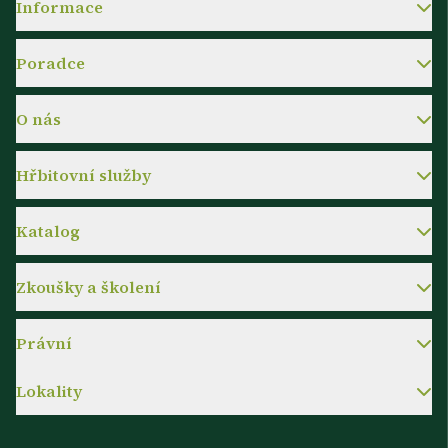
Informace
Poradce
O nás
Hřbitovní služby
Katalog
Zkoušky a školení
Právní
Lokality