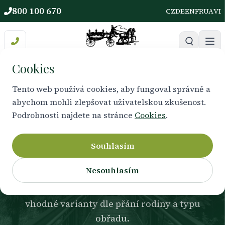
800 100 670
CZ
DE
EN
FR
UA
VI
Cookies
Tento web používá cookies, aby fungoval správně a
abychom mohli zlepšovat uživatelskou zkušenost.
KATALOG
Podrobnosti najdete na stránce
Cookies
.
Rakve
Souhlasím
Nesouhlasím
Nabízíme více typů rakví pro rozloučení s
obřadem i pro kremaci. Rádi Vám představíme
vhodné varianty dle přání rodiny a typu
obřadu.