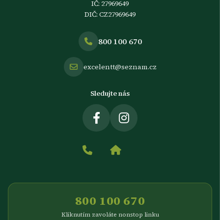
IČ: 27969649
DIČ: CZ27969649
800 100 670
excelentt@seznam.cz
Sledujte nás
800 100 670
Kliknutím zavoláte nonstop linku