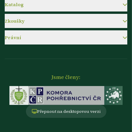
Katalog
Zkoušky
Právní
Jsme členy:
Přepnout na desktopovou verzi