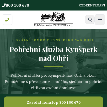
800 100 670
CZ
DE
EN
FR
UA
VI
LOKÁLNÍ POMOC V KYNŠPERKU NAD OHŘÍ
Pohřební služba Kynšperk
nad Ohří
Pohřební služba pro Kynšperk nad Ohří a okolí.
Pomůžeme s převozem zesnulého, sjednáním pohřbu
i citlivou osobní domluvou.
Zavolat nonstop 800 100 670