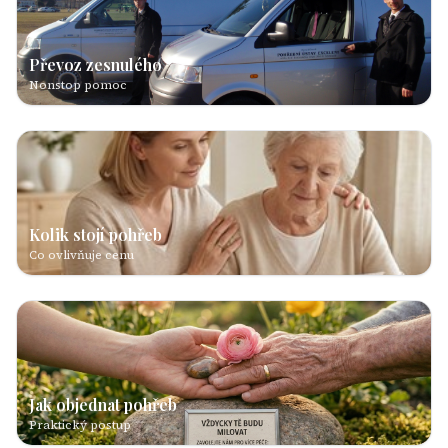
Převoz zesnulého
Nonstop pomoc
Kolik stojí pohřeb
Co ovlivňuje cenu
Jak objednat pohřeb
Praktický postup