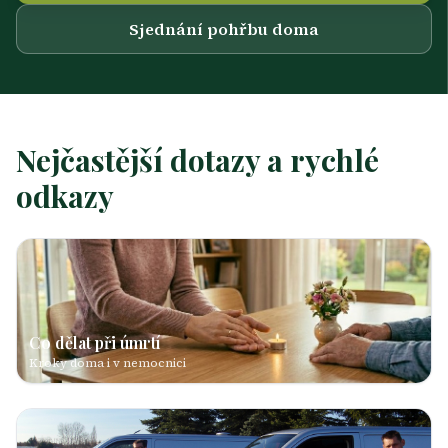
Sjednání pohřbu doma
Nejčastější dotazy a rychlé
odkazy
Co dělat při úmrtí
Kroky doma i v nemocnici