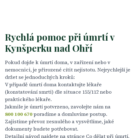
Rychlá pomoc při úmrtí v
Kynšperku nad Ohří
Pokud dojde k úmrtí doma, v zařízení nebo v
nemocnici, je přirozené cítit nejistotu. Nejrychlejší je
držet se jednoduchých kroků:
V případě úmrtí doma kontaktujte lékaře
(konstatování smrti) dle situace 155/112 nebo
praktického lékaře.
Jakmile je úmrtí potvrzeno, zavolejte nám na
800 100 670
poradíme a domluvíme postup.
Zajistíme
převoz zesnulého
a vysvětlíme, jaké
dokumenty budete potřebovat.
Detailní návod najdete na stránce
Co dělat při úmrtí
.