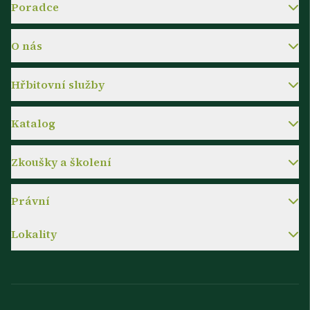
Poradce
O nás
Hřbitovní služby
Katalog
Zkoušky a školení
Právní
Lokality