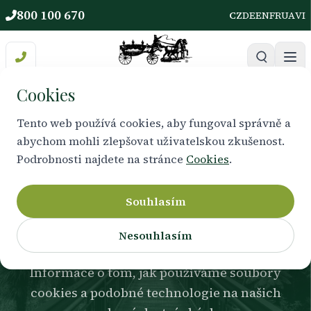
800 100 670
CZ
DE
EN
FR
UA
VI
Cookies
Tento web používá cookies, aby fungoval správně a
abychom mohli zlepšovat uživatelskou zkušenost.
ZÁSADY ZPRACOVÁNÍ A POUŽÍVÁNÍ
Podrobnosti najdete na stránce
Cookies
.
Zásady používání
souborů cookies
Souhlasím
Nesouhlasím
Informace o tom, jak používáme soubory
cookies a podobné technologie na našich