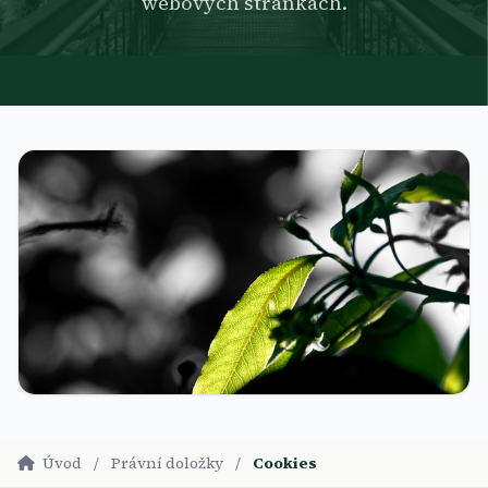
webových stránkách.
Úvod
/
Právní doložky
/
Cookies