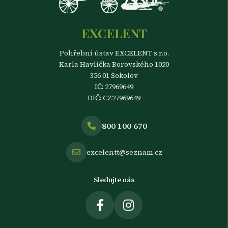
EXCELENT
Pohřební ústav EXCELENT s.r.o.
Karla Havlíčka Borovského 1020
356 01 Sokolov
IČ: 27969649
DIČ: CZ27969649
800 100 670
excelentt@seznam.cz
Sledujte nás