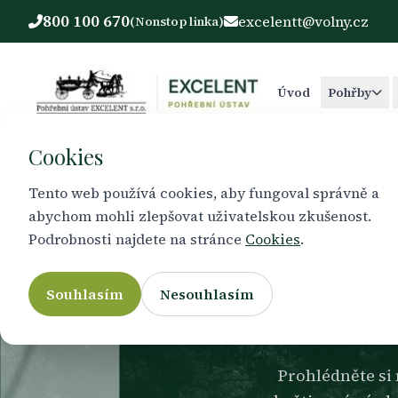
800 100 670
excelentt@volny.cz
(Nonstop linka)
Úvod
Pohřby
Cookies
Tento web používá cookies, aby fungoval správně a
abychom mohli zlepšovat uživatelskou zkušenost.
Podrobnosti najdete na stránce
Cookies
.
Souhlasím
Nesouhlasím
Prohlédněte si 