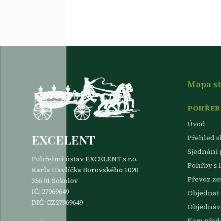
Mapa s
POHŘEBN
Úvod
EXCELENT
Přehled s
Sjednání
Pohřební ústav EXCELENT s.r.o.
Pohřby s 
Karla Havlíčka Borovského 1020
Převoz z
356 01 Sokolov
IČ: 27969649
Objednat 
DIČ: CZ27969649
Objednávk
Kam předa