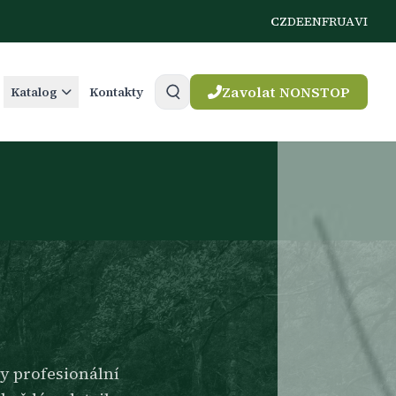
CZ
DE
EN
FR
UA
VI
Zavolat NONSTOP
Katalog
Kontakty
ky profesionální