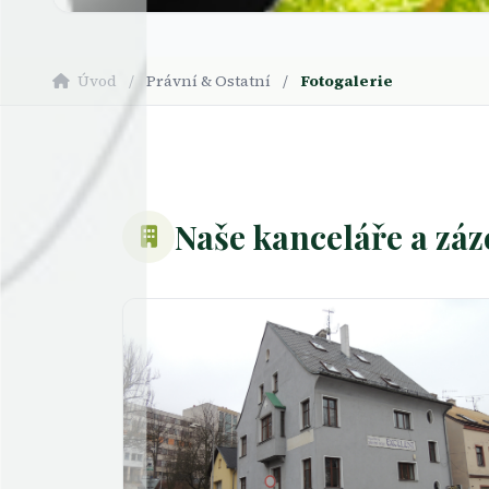
Úvod
/
Právní & Ostatní
/
Fotogalerie
Naše kanceláře a zá