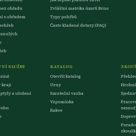
bez obřadu
Zvláštní matrika úmrtí Brno
ní s obřadem
Typy pohřbů
pohřeb
Často kladené dotazy (FAQ)
esnulých
e
žeb
NÍ SLUŽBY
KATALOG
ZKOU
síně
Otevřít katalog
Přehle
 kraji
Urny
Hrobní
zptyly a uložení
Smuteční vazba
Sjedna
Vzpomínka
Pracov
robu
zesnul
Rakve
e
Doprov
Poradce
zkoušk