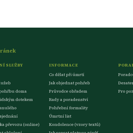
tránek
Í SLUŽBY
INFORMACE
PORA
Co dělat při úmrtí
Poradc
lužeb
Jak objednat pohřeb
Desate
 pohřbu doma
Průvodce obřadem
Pro po
lidským dotekem
Rady a poradenství
esnulého
Pohřební formality
sjednání
Úmrtní list
a převozu (online)
Kondolence (vzory textů)
t oblečení
Jak sepsat platnou závěť