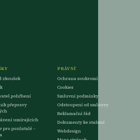
ŠKY
PRÁVNÍ
d zkoušek
Ochrana soukromí
k
Cookies
vatel pohřbení
Smluvní podmínky
ník přepravy
Odstoupení od smlouvy
ých
Reklamační řád
ázení umírajících
Dokumenty ke stažení
 pro pozůstalé –
Webdesign
a
Mapa stránek