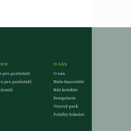
DCE
O NÁS
e pro pozůstalé
O nás
ro pro pozůstalé
Naše kanceláře
zůstalé
Náš kolektiv
Fotogalerie
Vozový park
Pohřby Sokolov