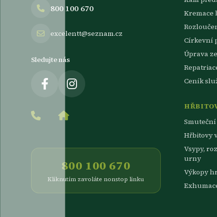
800 100 670
Kremace 
Rozlouče
excelentt@seznam.cz
Církevní 
Úprava z
Sledujte nás
Repatriac
Ceník slu
HŘBITOV
Smuteční 
Hřbitovy v
Vsypy, ro
urny
800 100 670
Výkopy h
Kliknutím zavoláte nonstop linku
Exhumac