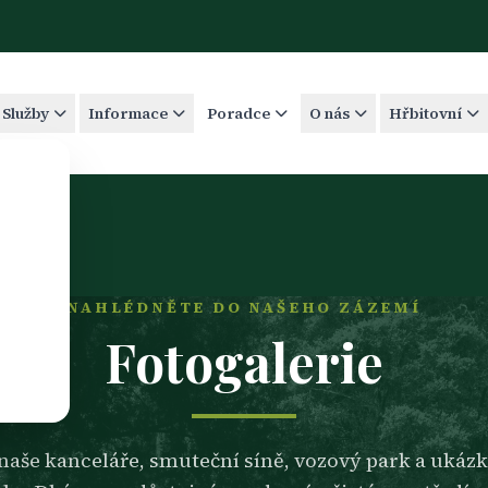
Služby
Informace
Poradce
O nás
Hřbitovní
NAHLÉDNĚTE DO NAŠEHO ZÁZEMÍ
Fotogalerie
naše kanceláře, smuteční síně, vozový park a ukáz