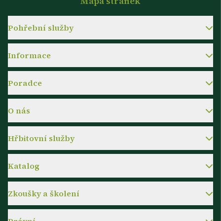
Mapa stránek
Pohřební služby
Informace
Poradce
O nás
Hřbitovní služby
Katalog
Zkoušky a školení