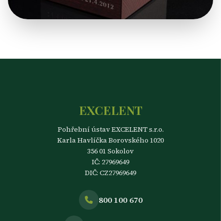
Lidský přístup
EXCELENT
Pohřební ústav EXCELENT s.r.o.
Karla Havlíčka Borovského 1020
356 01 Sokolov
IČ: 27969649
DIČ: CZ27969649
800 100 670