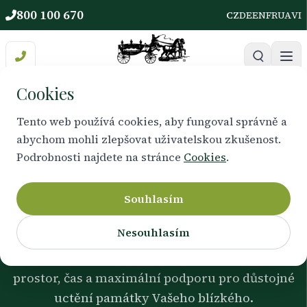
Pohřební ústav EXCELENT | Sokolovsko a Chebsko
800 100 670
CZ
DE
EN
FR
UA
VI
Cookies
Tento web používá cookies, aby fungoval správně a
abychom mohli zlepšovat uživatelskou zkušenost.
DŮSTOJNOST • ÚCTA • TRADICE
Podrobnosti najdete na stránce
Cookies
.
Rozloučení s obřadem
Souhlasím
Nesouhlasím
Tradiční a láskyplné rozloučení v kruhu
rodiny, přátel a známých. Poskytneme Vám
prostor, čas a maximální podporu pro důstojné
uctění památky Vašeho blízkého.