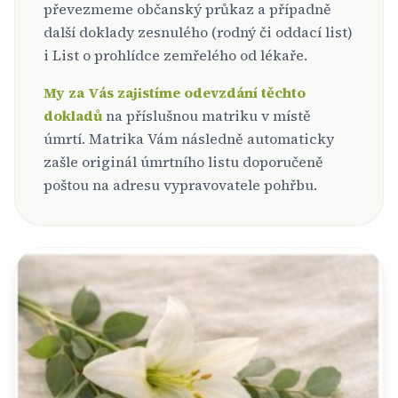
převezmeme občanský průkaz a případně
další doklady zesnulého (rodný či oddací list)
i List o prohlídce zemřelého od lékaře.
My za Vás zajistíme odevzdání těchto
dokladů
na příslušnou matriku v místě
úmrtí. Matrika Vám následně automaticky
zašle originál úmrtního listu doporučeně
poštou na adresu vypravovatele pohřbu.