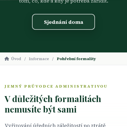
tom, co, kde a kdy je potřeba zařídit.
Sjednání doma
Úvod
/
Informace
/
Pohřební formality
JEMNÝ PRŮVODCE ADMINISTRATIVOU
V důležitých formalitách
nemusíte být sami
Vyřizování úředních záležitostí po ztrátě