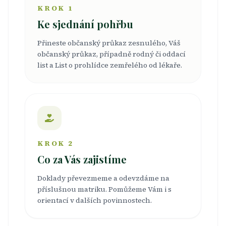
KROK 1
Ke sjednání pohřbu
Přineste občanský průkaz zesnulého, Váš
občanský průkaz, případně rodný či oddací
list a List o prohlídce zemřelého od lékaře.
KROK 2
Co za Vás zajistíme
Doklady převezmeme a odevzdáme na
příslušnou matriku. Pomůžeme Vám i s
orientací v dalších povinnostech.