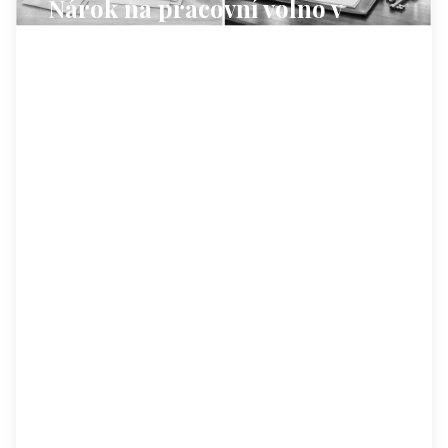
Nárok na pracovní volno v
souvislosti s úmrtím v rodině
Zákoník práce (příloha k nařízení vlády č.
590/2006 Sb.) přiznává pracovní volno s
náhradou mzdy v souvislosti s úmrtím v
rodině. Přehled nejčastějších situací najdete
níže.
Manžel, druh, dítě
2 dny
při úmrtí a
1 další den
na účast na
pohřbu.
Rodiče a sourozenci
1 den
na účast na pohřbu a další den, pokud