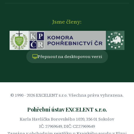
Jsme členy:
Přepnout na desktopovou verzi
© 1990 -
2026
EXCELENT s.r.o. Všechna práva vyhrazena.
Pohřební ústav EXCELENT s.r.o.
Karla Havlíčka Borovského 1020, 356 01 Sokolov
IČ: 27969649, DIČ: CZ27969649
Zapsána v obchodním rejstříku u Krajského soudu v Plzni