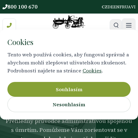
800 100 670
CZ
DE
EN
FR
UA
VI
Cookies
Tento web používá cookies, aby fungoval správně a
abychom mohli zlepšovat uživatelskou zkušenost.
CO JE POTŘEBA VYŘÍDIT
Podrobnosti najdete na stránce
Cookies
.
Pohřební formality a
úřady
Souhlasím
Nesouhlasím
Přehledný průvodce administrativou spojenou
s úmrtím. Pomůžeme Vám zorientovat se v