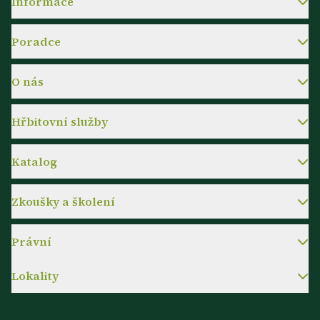
Informace
Poradce
O nás
Hřbitovní služby
Katalog
Zkoušky a školení
Právní
Lokality