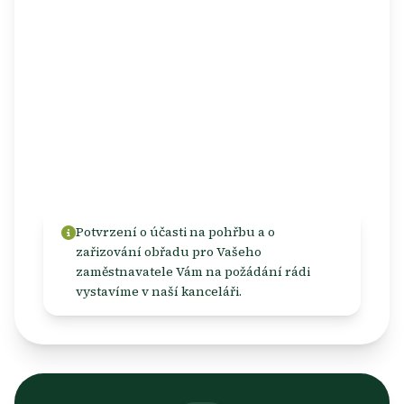
pohřeb zařizujete jako vypravovatel.
Prarodiče a vnuci
Nezbytně nutná doba, zpravidla maximálně
1 den
, případně další den při zařizování
pohřbu.
Potvrzení o účasti na pohřbu a o
zařizování obřadu pro Vašeho
zaměstnavatele Vám na požádání rádi
vystavíme v naší kanceláři.