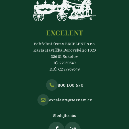
EXCELENT
Pohřební ústav EXCELENT s.r.o.
Karla Havlíčka Borovského 1020
356 01 Sokolov
IČ: 27969649
DIČ: CZ27969649
800 100 670
excelentt@seznam.cz
Sledujte nás