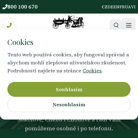
800 100 670
CZ
DE
EN
FR
UA
VI
Cookies
Tento web používá cookies, aby fungoval správně a
abychom mohli zlepšovat uživatelskou zkušenost.
JSME VÁM NABLÍZKU
Podrobnosti najdete na stránce
Cookies
.
Naše kanceláře
Souhlasím
Důstojné, diskrétní a klidné prostředí pro
Nesouhlasím
vyřízení všech náležitostí. Najdete nás v
Sokolově, Chebu i Chodově a rádi Vám
pomůžeme osobně i po telefonu.