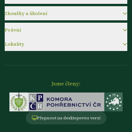
Zkoušky a školení
Právní
Lokality
Jsme členy:
Přepnout na desktopovou verzi