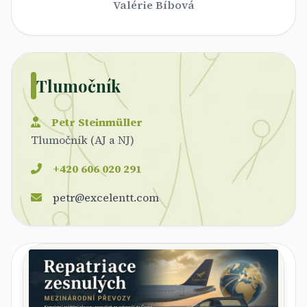
Valérie Bíbová
Tlumočník
Petr Steinmüller
Tlumočník (AJ a NJ)
+420 606 020 291
petr@excelentt.com