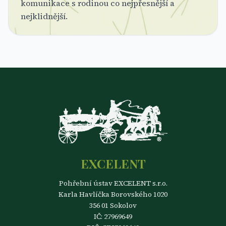
komunikace s rodinou co nejpřesnější a
nejklidnější.
EXCELENT
Pohřební ústav EXCELENT s.r.o.
Karla Havlíčka Borovského 1020
356 01 Sokolov
IČ: 27969649