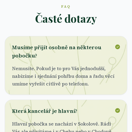
FAQ
Časté dotazy
Musíme přijít osobně na některou
pobočku?
Nemusíte. Pokud je to pro Vás jednodušší,
nabízíme i sjednání pohřbu doma a řadu věcí
umíme vyřešit citlivě po telefonu.
Která kancelář je hlavní?
Hlavní pobočka se nachází v Sokolově. Rádi
Vás ale přivítáme i v Chebu nebo v Chodově