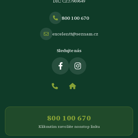
DIČ: CZ27969649
800 100 670
excelentt@seznam.cz
Sledujte nás
800 100 670
Kliknutím zavoláte nonstop linku