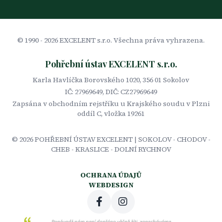
© 1990 -
2026
EXCELENT s.r.o. Všechna práva vyhrazena.
Pohřební ústav EXCELENT s.r.o.
Karla Havlíčka Borovského 1020, 356 01 Sokolov
IČ: 27969649, DIČ: CZ27969649
Zapsána v obchodním rejstříku u Krajského soudu v Plzni
oddíl C, vložka 19261
©
2026
POHŘEBNÍ ÚSTAV EXCELENT | SOKOLOV - CHODOV -
CHEB - KRASLICE - DOLNÍ RYCHNOV
OCHRANA ÚDAJŮ
WEBDESIGN