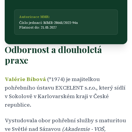
Autorizace MMR:
Číslo jednací: MMR-28665/2022-94a
Platnost do: 21.05.2027
Odbornost a dlouholetá
praxe
Valérie Bíbová
(*1974) je majitelkou
pohřebního ústavu EXCELENT s.r.o., který sídlí
v Sokolově v Karlovarském kraji v České
republice.
Vystudovala obor pohřební služby s maturitou
ve Světlé nad Sázavou
(Akademie - VOŠ,