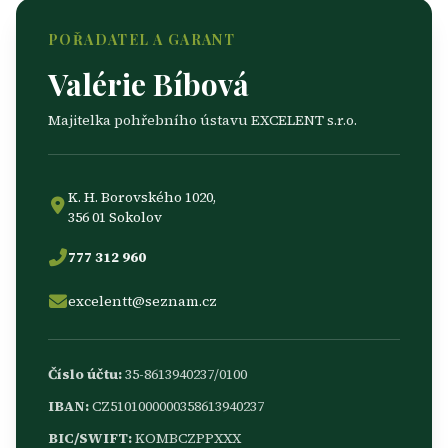
POŘADATEL A GARANT
Valérie Bíbová
Majitelka pohřebního ústavu EXCELENT s.r.o.
K. H. Borovského 1020,
356 01 Sokolov
777 312 960
excelentt@seznam.cz
Číslo účtu:
35-8613940237/0100
IBAN:
CZ5101000000358613940237
BIC/SWIFT:
KOMBCZPPXXX