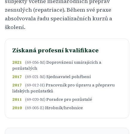
subjekty včetně mezinárodních přeprav
zesnulých (repatriace). Během své praxe
absolvovala řadu specializačních kurzů a
školení.
Získaná profesní kvalifikace
2021
(69-056-M)
Doprovázení umírajících a
pozůstalých
2017
(69-021-M)
Sjednavatel pohřbení
2017
(69-012-H)
Pracovník pro úpravu a přepravu
lidských pozůstatků
2011
(69-020-M)
Poradce pro pozůstalé
2010
(69-005-E)
Hrobník/hrobnice