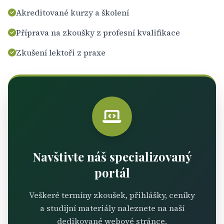
Akreditované kurzy a školení
Příprava na zkoušky z profesní kvalifikace
Zkušení lektoři z praxe
Navštivte náš specializovaný
portál
Veškeré termíny zkoušek, přihlášky, ceníky
a studijní materiály naleznete na naší
dedikované webové stránce.