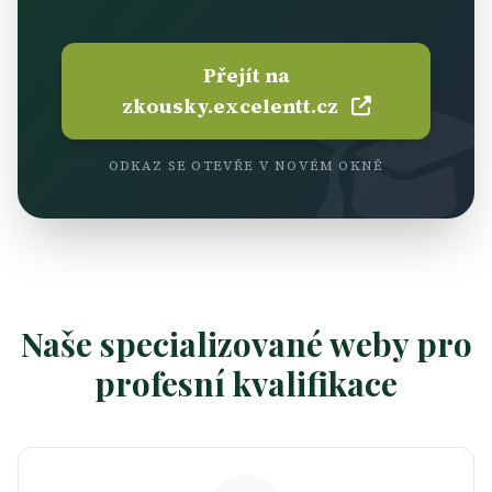
Přejít na
zkousky.excelentt.cz
ODKAZ SE OTEVŘE V NOVÉM OKNĚ
Naše specializované weby pro
profesní kvalifikace