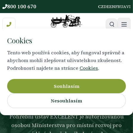
800 100 670
CZ
DE
EN
FR
UA
VI
Cookies
Tento web používá cookies, aby fungoval správně a
abychom mohli zlepšovat uživatelskou zkušenost.
PROFESNÍ VZDĚLÁVÁNÍ
Podrobnosti najdete na stránce
Cookies
.
Školení a profesní
zkoušky
Souhlasím
Nesouhlasím
Pohřební ústav EXCELENT je autorizovanou
osobou Ministerstva pro místní rozvoj pro